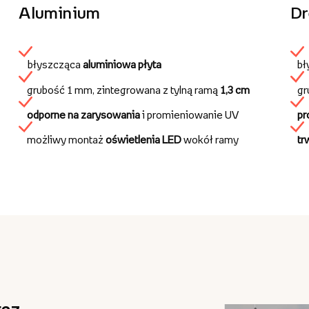
Aluminium
D
błyszcząca
aluminiowa płyta
bł
grubość 1 mm, zintegrowana z tylną ramą
1,3 cm
gr
odporne na zarysowania
i promieniowanie UV
pr
możliwy montaż
oświetlenia LED
wokół ramy
tr