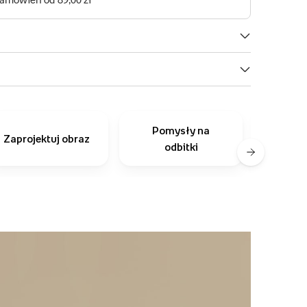
Pomysły na
Inni
Zaprojektuj obraz
odbitki
r