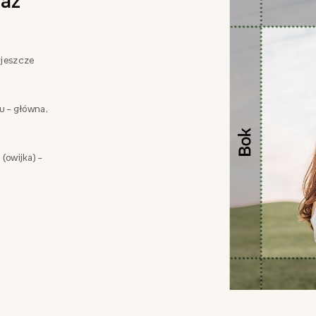
az
 jeszcze
zu – główna,
 (owijka) –