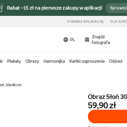
Rabat –15 zł na pierwsze zakupy w aplikacji
Sprawd
u
POBIERZ APLIKACJĘ
DLA SZK
Znajdź
PL
fotografa
ki
Plakaty
Obrazy
Harmonijka
Kartki i zaproszenia
Odzież
łoń, 30x40 cm