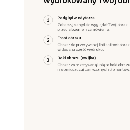
wydrukowany Twój obr
Podgląd w edytorze
1
Zobacz, jak będzie wyglądał Twój obraz -
przed złożeniem zamówienia.
Front obrazu
2
Obszar do przerywanej linii to front obra
widoczna część wydruku.
Boki obrazu (owijka)
3
Obszar za przerywaną linią to boki obrazu
nie umieszczaj tam ważnych elementów.