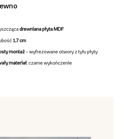
rewno
yszcząca
drewniana płyta MDF
ubość
1,7 cm
osty montaż
– wyfrezowane otwory z tyłu płyty
wały materiał
, czarne wykończenie