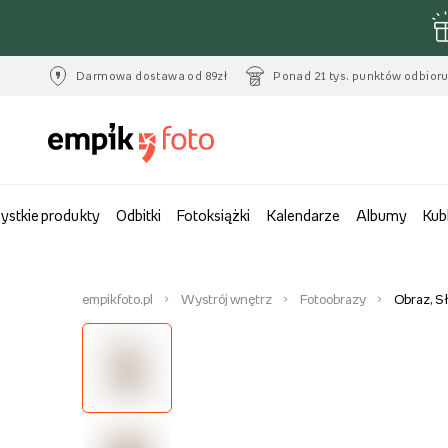
Darmowa dostawa od 89zł
Ponad 21 tys. punktów odbior
ystkie produkty
Odbitki
Fotoksiążki
Kalendarze
Albumy
Kub
empikfoto.pl
Wystrój wnętrz
Fotoobrazy
Obraz, S