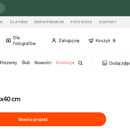
ź
ÓŁ
DLA FIRM
EMPIK PREMIUM
FOTO KIOSK
KONTAKT
Dla
Zaloguj się
Koszyk
0
fotografów
Prezenty
Ślub
Nowości
Promocje
Dodaj zdję