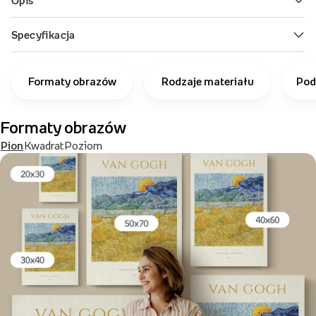
Formaty obrazów
Rodzaje materiału
Pod
Formaty obrazów
Pion
Kwadrat
Poziom