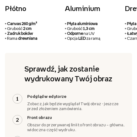
Płótno
Aluminium
Dr
▫️ Canvas 260 g/m²
▫️ Płyta aluminiowa
▫️ Pły
▫️ Grubość
2 cm
▫️ Grubość
1,3 cm
▫️ Gru
▫️ Zadruk boków
▫️ Odporne
na UV
▫️ Łat
▫️ Rama
drewniana
▫️ Opcja
LED
za ramą
▫️ Cza
Sprawdź, jak zostanie
wydrukowany Twój obraz
Podgląd w edytorze
1
Zobacz, jak będzie wyglądał Twój obraz - jeszcze
przed złożeniem zamówienia.
Front obrazu
2
Obszar do przerywanej linii to front obrazu – główna,
widoczna część wydruku.