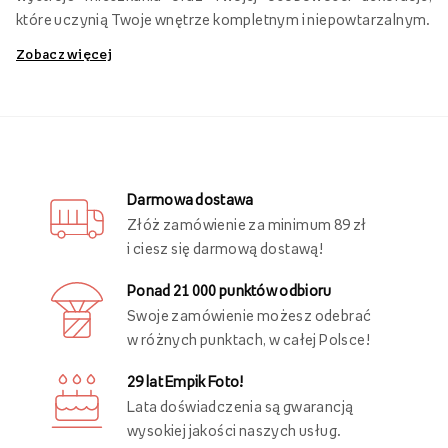
które uczynią Twoje wnętrze kompletnym i niepowtarzalnym.
Zobacz więcej
Obrazy personalizowane na płótnie
Jak sprawić, aby Twoje wnętrze każdego dnia zachwycało
Ciebie i Twoich domowników? Postaw na
personalizowane
obrazy na płótnie
, które możesz wykonać w sklepie
internetowym Empik Foto.
Darmowa dostawa
Złóż zamówienie za minimum 89 zł
W naszym asortymencie znajdziesz
fotoobrazy w różnych
i ciesz się darmową dostawą!
rozmiarach
, na które możesz nanosić wybrane grafiki,
zarówno w pionie, jak i w poziomie. Szeroki wybór formatów
Ponad 21 000 punktów odbioru
umożliwia Ci stworzenie oryginalnej galerii plakatów
Swoje zamówienie możesz odebrać
dostosowanej do unikalnej przestrzeni.
w różnych punktach, w całej Polsce!
Obraz na płótnie
to klasyczny wybór, który zawsze
29 lat Empik Foto!
prezentuje się elegancko i stylowo, a możliwość realizacji
Lata doświadczenia są gwarancją
własnego projektu od zera
pozwala odzwierciedlić Twoje
wysokiej jakości naszych usług.
osobiste pasje, gust i kreatywność. Twój obraz