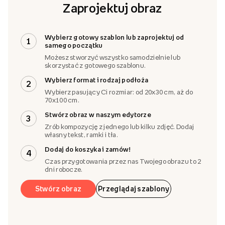
Zaprojektuj obraz
Wybierz gotowy szablon lub zaprojektuj od
1
samego początku
Możesz stworzyć wszystko samodzielnie lub
skorzystać z gotowego szablonu.
Wybierz format i rodzaj podłoża
2
Wybierz pasujący Ci rozmiar: od 20x30 cm, aż do
70x100 cm.
Stwórz obraz w naszym edytorze
3
Zrób kompozycję z jednego lub kilku zdjęć. Dodaj
własny tekst, ramki i tła.
Dodaj do koszyka i zamów!
4
Czas przygotowania przez nas Twojego obrazu to 2
dni robocze.
Stwórz obraz
Przeglądaj szablony