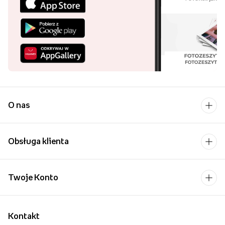
wspomnień
. Możliwość spoglądania na zdjęcia bliskich
podczas wykonywania codziennych czynności niesie za sobą
wiele pozytywów w postaci uspokojenia emocji, wzmacniania
poczucia radości i budowania silniejszych więzi rodzinnych.
Fotoobrazy przedstawiające zdjęcia z wakacji, dalekich
podróży, ważnych rodzinnych wydarzeń, czy zwykłych chwil
spędzonych razem stanowią
wartościową pamiątkę
, która
może być jednocześnie wspaniałą i osobistą dekoracją
wnętrza.
O nas
Zapoznaj się z naszym asortymentem obrazów
personalizowanych i wykonaj obraz ze zdjęcia lub grafiki
,
Obsługa klienta
który najlepiej odzwierciedla Twoją osobowość i podkreśla
styl mieszkania. Z pomocą naszego kreatora, obraz
personalizowany wykonasz zaledwie w kilka chwil, a my
Twoje Konto
gwarantujemy Ci wysoką jakość wykonania oraz zadowolenie
z efektu końcowego.
Kontakt