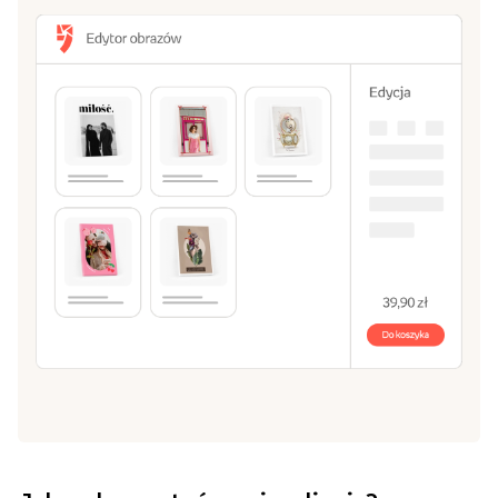
Wybierz format i rodzaj podłoża
2
Wybierz pasujący Ci rozmiar: od 20x30 cm, aż do
70x100 cm.
Stwórz obraz w naszym edytorze
3
Zrób kompozycję z jednego lub kilku zdjęć. Dodaj
własny tekst, ramki i tła.
Dodaj do koszyka i zamów!
4
Czas przygotowania przez nas Twojego obrazu to 2
dni robocze.
Stwórz obraz
Przeglądaj szablony