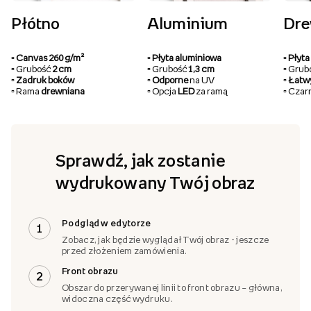
Płótno
Aluminium
Dr
▫️ Canvas 260 g/m²
▫️ Płyta aluminiowa
▫️ Pły
▫️ Grubość
2 cm
▫️ Grubość
1,3 cm
▫️ Gru
▫️ Zadruk boków
▫️ Odporne
na UV
▫️ Łat
▫️ Rama
drewniana
▫️ Opcja
LED
za ramą
▫️ Cza
Sprawdź, jak zostanie
wydrukowany Twój obraz
Podgląd w edytorze
1
Zobacz, jak będzie wyglądał Twój obraz - jeszcze
przed złożeniem zamówienia.
Front obrazu
2
Obszar do przerywanej linii to front obrazu – główna,
widoczna część wydruku.