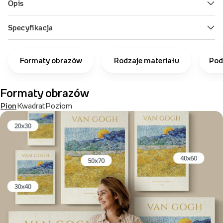
Formaty obrazów
Rodzaje materiału
Pod
Formaty obrazów
Pion
Kwadrat
Poziom