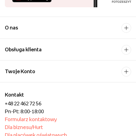
wysokiej jakości naszych usług.
Najpopularniejsi w Polsce
Aż 99,87% klientów poleca nasze
usługi! Dziękujemy za zaufanie!
Pobierz aplikację i
kupuj wygodniej!
Uśmiech bliskiej osoby to
chyba jeden z
piękniejszych widoków,
które możemy sobie
wyobrazić.