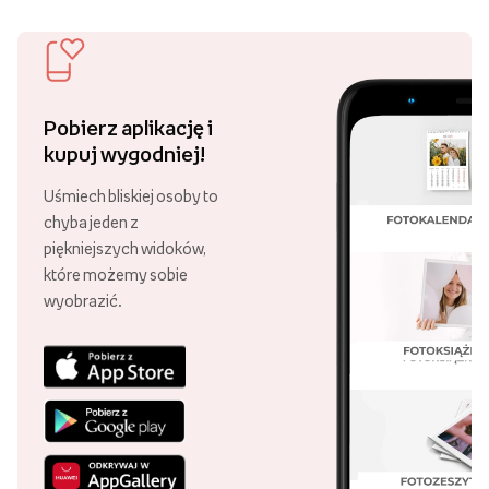
Ostatnio oglądane
Darmowa dostawa
Złóż zamówienie za minimum 89 zł
i ciesz się darmową dostawą!
Ponad 21 000 punktów odbioru
Swoje zamówienie możesz odebrać
w różnych punktach, w całej Polsce!
29 lat Empik Foto!
Lata doświadczenia są gwarancją