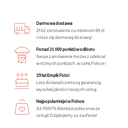
Zaproszenia i kartki
Plakaty
Inni oglądali również