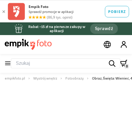
Rabat –15 zł na pierwsze zakupy w
Sprawdź
aplikacji
0
empikfoto.pl
Wystrój wnętrz
Fotoobrazy
Obraz, Święta: Wieniec, 