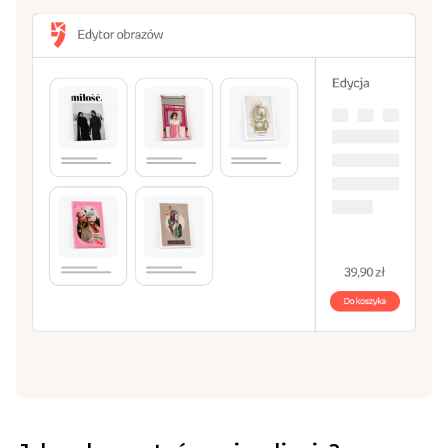
Wybierz format i rodzaj podłoża
2
Wybierz pasujący Ci rozmiar: od 20x30 cm, aż do
70x100 cm.
Stwórz obraz w naszym edytorze
3
Zrób kompozycję z jednego lub kilku zdjęć. Dodaj
własny tekst, ramki i tła.
Dodaj do koszyka i zamów!
4
Czas przygotowania przez nas Twojego obrazu to 2
dni robocze.
Stwórz obraz
Przeglądaj szablony