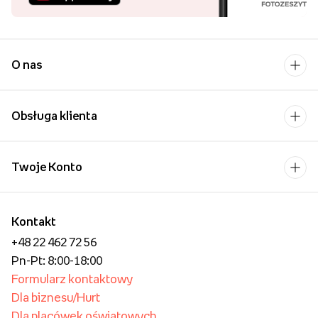
wysokiej jakości naszych usług.
Najpopularniejsi w Polsce
Aż 99,87% klientów poleca nasze
usługi! Dziękujemy za zaufanie!
Pobierz aplikację i
kupuj wygodniej!
Uśmiech bliskiej osoby to
chyba jeden z
piękniejszych widoków,
które możemy sobie
wyobrazić.