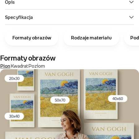
Formaty obrazów
Rodzaje materiału
Pod
Formaty obrazów
Pion
Kwadrat
Poziom