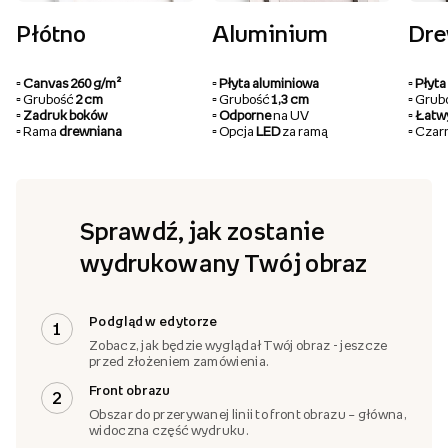
Płótno
Aluminium
Dr
▫️ Canvas 260 g/m²
▫️ Płyta aluminiowa
▫️ Pły
▫️ Grubość
2 cm
▫️ Grubość
1,3 cm
▫️ Gru
▫️ Zadruk boków
▫️ Odporne
na UV
▫️ Łat
▫️ Rama
drewniana
▫️ Opcja
LED
za ramą
▫️ Cza
Sprawdź, jak zostanie
wydrukowany Twój obraz
Podgląd w edytorze
1
Zobacz, jak będzie wyglądał Twój obraz - jeszcze
przed złożeniem zamówienia.
Front obrazu
2
Obszar do przerywanej linii to front obrazu – główna,
widoczna część wydruku.