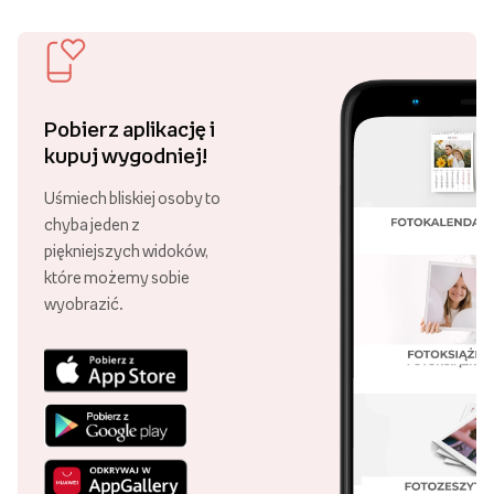
Ostatnio oglądane
Darmowa dostawa
Złóż zamówienie za minimum 89 zł
i ciesz się darmową dostawą!
Ponad 21 000 punktów odbioru
Swoje zamówienie możesz odebrać
w różnych punktach, w całej Polsce!
29 lat Empik Foto!
Lata doświadczenia są gwarancją