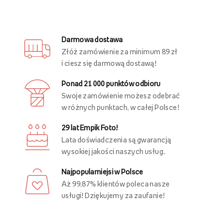
Zaproszenia i kartki
Plakaty
Inni oglądali również