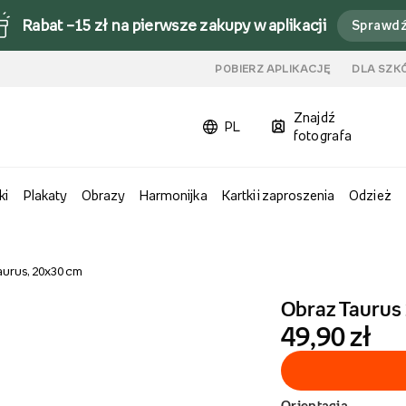
Rabat –15 zł na pierwsze zakupy w aplikacji
Sprawd
u
POBIERZ APLIKACJĘ
DLA SZK
Znajdź
PL
fotografa
ki
Plakaty
Obrazy
Harmonijka
Kartki i zaproszenia
Odzież
aurus, 20x30 cm