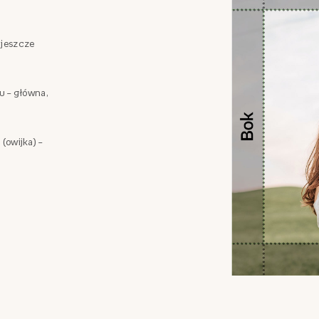
 jeszcze
zu – główna,
 (owijka) –