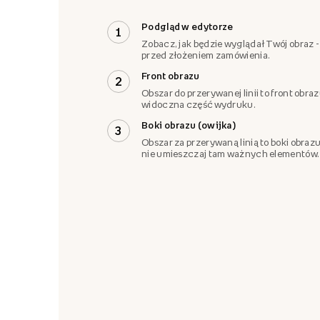
Podgląd w edytorze
1
Zobacz, jak będzie wyglądał Twój obraz -
przed złożeniem zamówienia.
Front obrazu
2
Obszar do przerywanej linii to front obra
widoczna część wydruku.
Boki obrazu (owijka)
3
Obszar za przerywaną linią to boki obrazu
nie umieszczaj tam ważnych elementów.