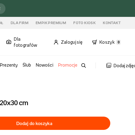
ź
ÓŁ
DLA FIRM
EMPIK PREMIUM
FOTO KIOSK
KONTAKT
Dla
Zaloguj się
Koszyk
0
fotografów
Prezenty
Ślub
Nowości
Promocje
Dodaj zdję