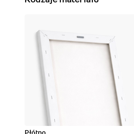
Płótno