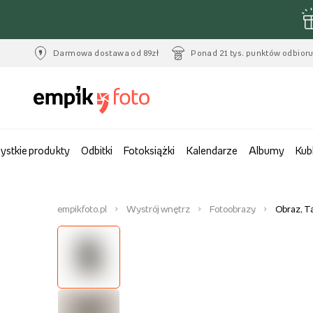
Darmowa dostawa od 89zł
Ponad 21 tys. punktów odbior
ystkie produkty
Odbitki
Fotoksiążki
Kalendarze
Albumy
Kub
empikfoto.pl
Wystrój wnętrz
Fotoobrazy
Obraz, T