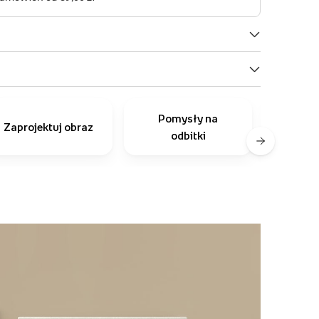
Pomysły na
Inni
Zaprojektuj obraz
odbitki
r