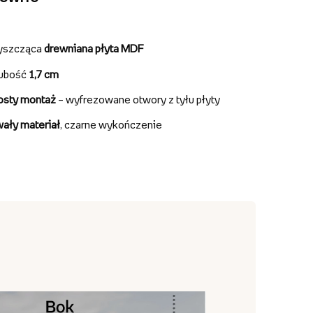
yszcząca
drewniana płyta MDF
ubość
1,7 cm
osty montaż
– wyfrezowane otwory z tyłu płyty
wały materiał
, czarne wykończenie