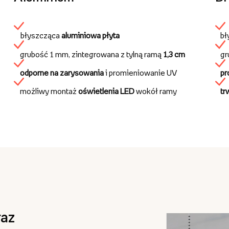
błyszcząca
aluminiowa płyta
bł
grubość 1 mm, zintegrowana z tylną ramą
1,3 cm
gr
odporne na zarysowania
i promieniowanie UV
pr
możliwy montaż
oświetlenia LED
wokół ramy
tr
az