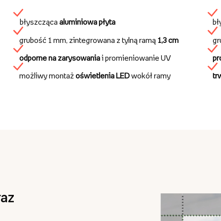
błyszcząca
aluminiowa płyta
bł
grubość 1 mm, zintegrowana z tylną ramą
1,3 cm
gr
odporne na zarysowania
i promieniowanie UV
pr
możliwy montaż
oświetlenia LED
wokół ramy
tr
az