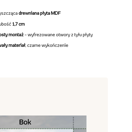
yszcząca
drewniana płyta MDF
ubość
1,7 cm
osty montaż
– wyfrezowane otwory z tyłu płyty
wały materiał
, czarne wykończenie