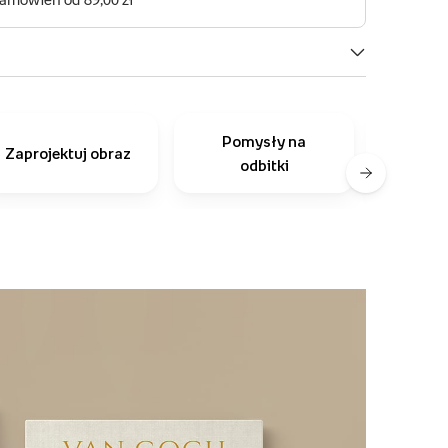
Pomysły na
Inni
Zaprojektuj obraz
odbitki
r