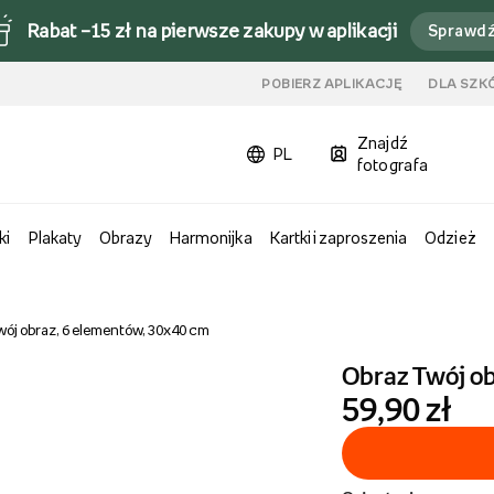
Rabat –15 zł na pierwsze zakupy w aplikacji
Sprawd
u
POBIERZ APLIKACJĘ
DLA SZK
Znajdź
PL
fotografa
ki
Plakaty
Obrazy
Harmonijka
Kartki i zaproszenia
Odzież
wój obraz, 6 elementów, 30x40 cm