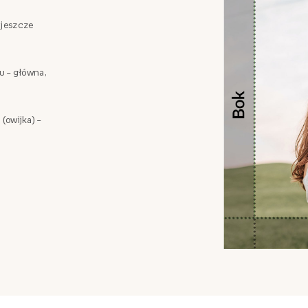
 jeszcze
zu – główna,
 (owijka) –