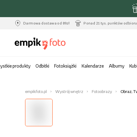
Darmowa dostawa od 89zł
Ponad 21 tys. punktów odbior
ystkie produkty
Odbitki
Fotoksiążki
Kalendarze
Albumy
Kub
empikfoto.pl
Wystrój wnętrz
Fotoobrazy
Obraz, T