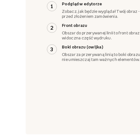
Podgląd w edytorze
1
Zobacz, jak będzie wyglądał Twój obraz -
przed złożeniem zamówienia.
Front obrazu
2
Obszar do przerywanej linii to front obra
widoczna część wydruku.
Boki obrazu (owijka)
3
Obszar za przerywaną linią to boki obrazu
nie umieszczaj tam ważnych elementów.