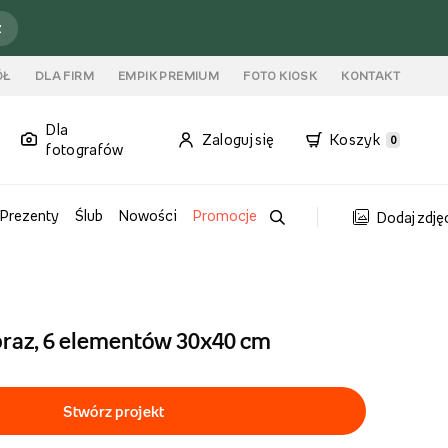
ź
ÓŁ
DLA FIRM
EMPIK PREMIUM
FOTO KIOSK
KONTAKT
Dla
Zaloguj się
Koszyk
0
fotografów
Prezenty
Ślub
Nowości
Promocje
Dodaj zdję