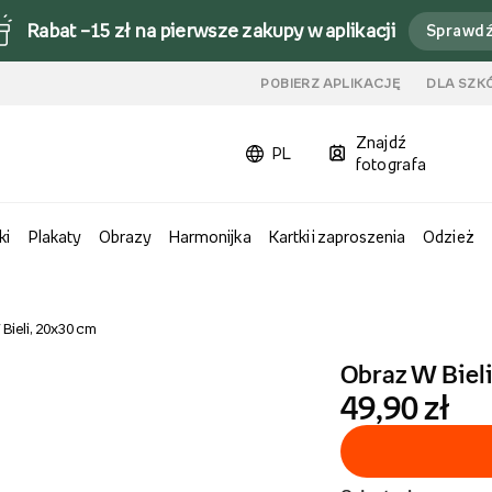
Rabat –15 zł na pierwsze zakupy w aplikacji
Sprawd
u
POBIERZ APLIKACJĘ
DLA SZK
Znajdź
PL
fotografa
ki
Plakaty
Obrazy
Harmonijka
Kartki i zaproszenia
Odzież
Bieli, 20x30 cm