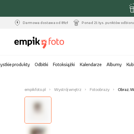
Darmowa dostawa od 89zł
Ponad 21 tys. punktów odbior
ystkie produkty
Odbitki
Fotoksiążki
Kalendarze
Albumy
Kub
empikfoto.pl
Wystrój wnętrz
Fotoobrazy
Obraz, W 