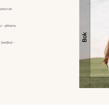
 jeszcze
zu – główna,
 (owijka) –