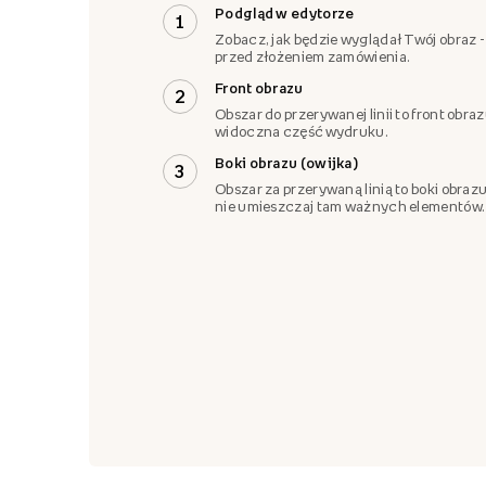
Podgląd w edytorze
1
Zobacz, jak będzie wyglądał Twój obraz -
przed złożeniem zamówienia.
Front obrazu
2
Obszar do przerywanej linii to front obra
widoczna część wydruku.
Boki obrazu (owijka)
3
Obszar za przerywaną linią to boki obrazu
nie umieszczaj tam ważnych elementów.