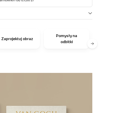
Pomysły na
Inni
Zaprojektuj obraz
odbitki
r