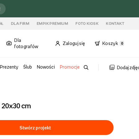
ź
ÓŁ
DLA FIRM
EMPIK PREMIUM
FOTO KIOSK
KONTAKT
Dla
Zaloguj się
Koszyk
0
fotografów
Prezenty
Ślub
Nowości
Promocje
Dodaj zdję