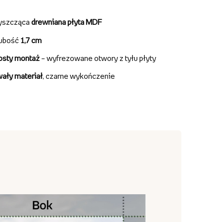
yszcząca
drewniana płyta MDF
ubość
1,7 cm
osty montaż
– wyfrezowane otwory z tyłu płyty
wały materiał
, czarne wykończenie