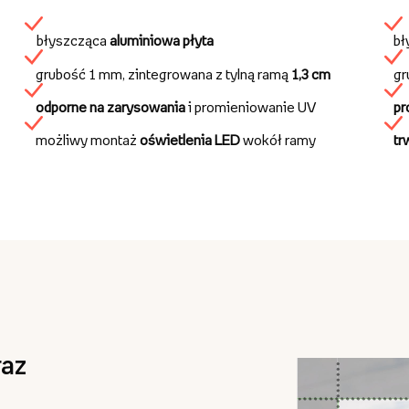
błyszcząca
aluminiowa płyta
bł
grubość 1 mm, zintegrowana z tylną ramą
1,3 cm
gr
odporne na zarysowania
i promieniowanie UV
pr
możliwy montaż
oświetlenia LED
wokół ramy
tr
az