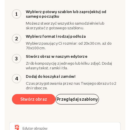
Wybierz gotowy szablon lub zaprojektuj od
1
samego początku
Możesz stworzyć wszystko samodzielnie lub
skorzystać z gotowego szablonu.
Wybierz format i rodzaj podłoża
2
Wybierz pasujący Ci rozmiar: od 20x30 cm, aż do
70x100 cm.
Stwórz obraz w naszym edytorze
3
Zrób kompozycję z jednego lub kilku zdjęć. Dodaj
własny tekst, ramki i tła.
Dodaj do koszyka i zamów!
4
Czas przygotowania przez nas Twojego obrazu to 2
dni robocze.
Stwórz obraz
Przeglądaj szablony