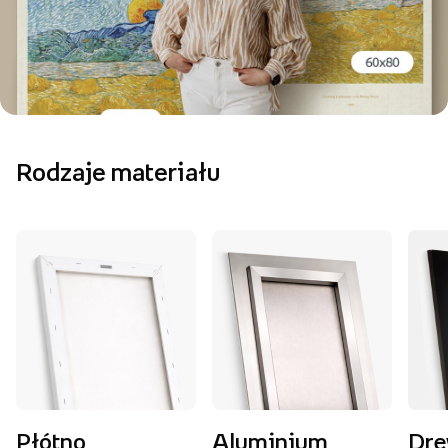
Rodzaje materiału
Płótno
Aluminium
Dr