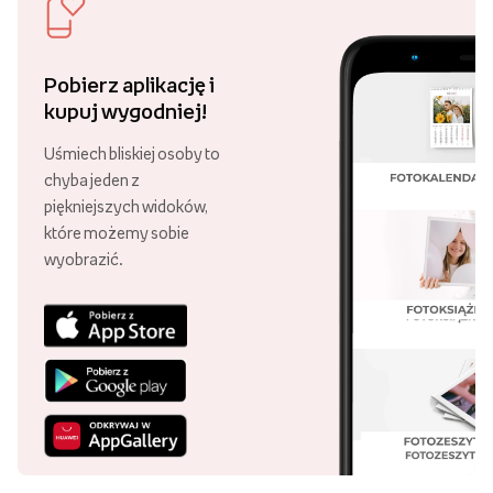
Pobierz aplikację i
kupuj wygodniej!
Uśmiech bliskiej osoby to
chyba jeden z
piękniejszych widoków,
które możemy sobie
wyobrazić.