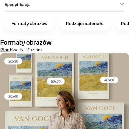
Formaty obrazów
Rodzaje materiału
Pod
Formaty obrazów
Pion
Kwadrat
Poziom