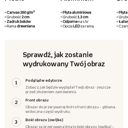
▫️ Canvas 260 g/m²
▫️ Płyta aluminiowa
▫️ Pły
▫️ Grubość
2 cm
▫️ Grubość
1,3 cm
▫️ Gru
▫️ Zadruk boków
▫️ Odporne
na UV
▫️ Łat
▫️ Rama
drewniana
▫️ Opcja
LED
za ramą
▫️ Cza
Sprawdź, jak zostanie
wydrukowany Twój obraz
Podgląd w edytorze
1
Zobacz, jak będzie wyglądał Twój obraz - jeszcze
przed złożeniem zamówienia.
Front obrazu
2
Obszar do przerywanej linii to front obrazu – główna,
widoczna część wydruku.
Boki obrazu (owijka)
3
Obszar za przerywaną linią to boki obrazu (owijka) –