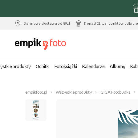
Darmowa dostawa od 89zł
Ponad 21 tys. punktów odbior
ystkie produkty
Odbitki
Fotoksiążki
Kalendarze
Albumy
Kub
empikfoto.pl
Wszystkie produkty
GIGA Fotobudka