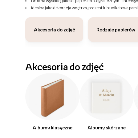
Druk na wysokiej jakości papierze fotograficznym – intensy
Idealna jako dekoracja wnętrza, prezent lub unikatowa pami
Akcesoria do zdjęć
Rodzaje papierów
Akcesoria do zdjęć
Albumy klasyczne
Albumy skórzane