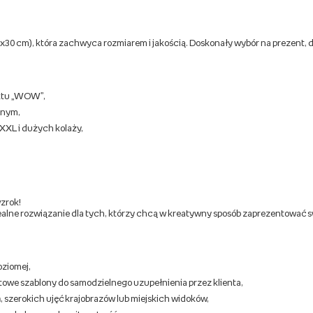
0x30 cm), która zachwyca rozmiarem i jakością. Doskonały wybór na prezent,
ektu „WOW”,
znym,
XXL i dużych kolaży,
zrok!
lne rozwiązanie dla tych, którzy chcą w kreatywny sposób zaprezentować swoje
oziomej,
towe szablony do samodzielnego uzupełnienia przez klienta,
h
, szerokich ujęć krajobrazów lub miejskich widoków,