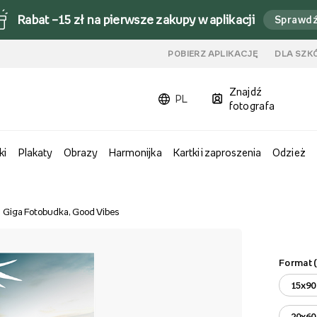
Rabat –15 zł na pierwsze zakupy w aplikacji
Sprawd
u
POBIERZ APLIKACJĘ
DLA SZK
Znajdź
PL
fotografa
ki
Plakaty
Obrazy
Harmonijka
Kartki i zaproszenia
Odzież
Giga Fotobudka, Good Vibes
Format 
15x90
20x60