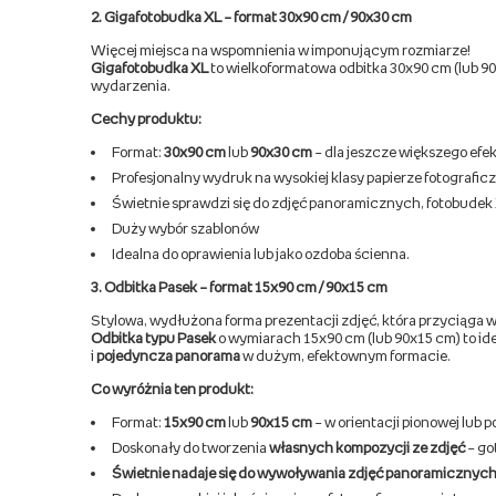
2. Gigafotobudka XL – format 30x90 cm / 90x30 cm
Więcej miejsca na wspomnienia w imponującym rozmiarze!
Gigafotobudka XL
to wielkoformatowa odbitka 30x90 cm (lub 9
wydarzenia.
Cechy produktu:
Format:
30x90 cm
lub
90x30 cm
– dla jeszcze większego ef
Profesjonalny wydruk na wysokiej klasy papierze fotografic
Świetnie sprawdzi się do zdjęć panoramicznych, fotobudek 
Duży wybór szablonów
Idealna do oprawienia lub jako ozdoba ścienna.
3. Odbitka Pasek – format 15x90 cm / 90x15 cm
Stylowa, wydłużona forma prezentacji zdjęć, która przyciąga w
Odbitka typu Pasek
o wymiarach 15x90 cm (lub 90x15 cm) to idea
i
pojedyncza panorama
w dużym, efektownym formacie.
Co wyróżnia ten produkt:
Format:
15x90 cm
lub
90x15 cm
– w orientacji pionowej lub p
Doskonały do tworzenia
własnych kompozycji ze zdjęć
– go
Świetnie nadaje się do wywoływania zdjęć panoramicznyc