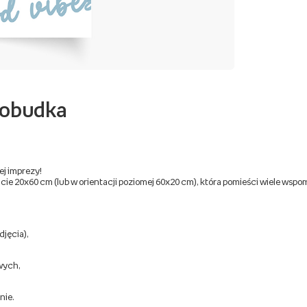
otobudka
j imprezy!
 20x60 cm (lub w orientacji poziomej 60x20 cm), która pomieści wiele wspomnie
djęcia),
owych,
nie.