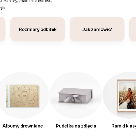
wne kolory, znakomita ostrość,
ątka.
Rozmiary odbitek
Jak zamówić?
Albumy drewniane
Pudełka na zdjęcia
Ramki klas