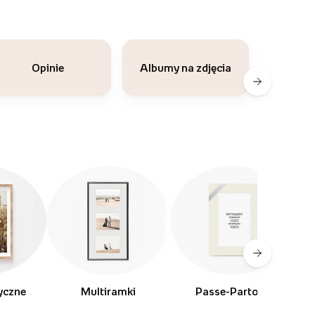
Jak w
Opinie
Albumy na zdjęcia
zd
yczne
Multiramki
Passe-Partout