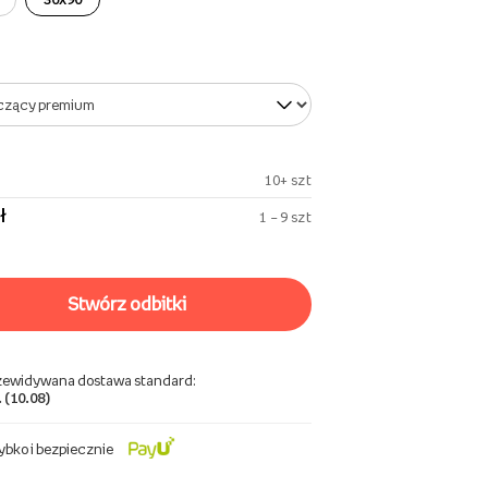
10+ szt
ł
1 – 9 szt
stwórz odbitki
zewidywana dostawa standard:
 (10.08)
ybko i bezpiecznie