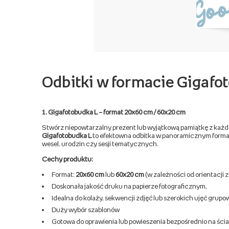
Odbitki w formacie Gigaf
1. Gigafotobudka L – format 20x60 cm / 60x20 cm
Stwórz niepowtarzalny prezent lub wyjątkową pamiątkę z każde
Gigafotobudka L
to efektowna odbitka w panoramicznym formacie
wesel, urodzin czy sesji tematycznych.
Cechy produktu:
Format:
20x60 cm
lub
60x20 cm
(w zależności od orientacji z
Doskonała jakość druku na papierze fotograficznym,
Idealna do kolaży, sekwencji zdjęć lub szerokich ujęć grup
Duży wybór szablonów
Gotowa do oprawienia lub powieszenia bezpośrednio na ścia