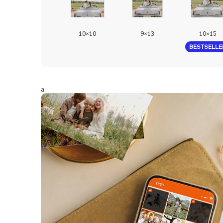
10×10
9×13
10×15
BESTSELLE
a