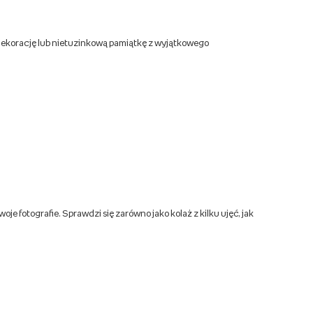
 dekorację lub nietuzinkową pamiątkę z wyjątkowego
 fotografie. Sprawdzi się zarówno jako kolaż z kilku ujęć, jak