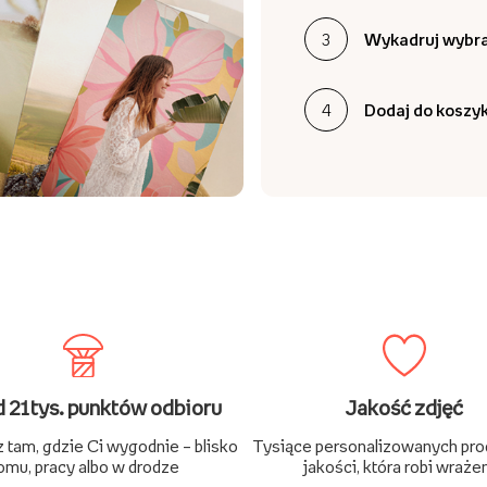
3
Wykadruj wybra
4
Dodaj do koszy
 21tys. punktów odbioru
Jakość zdjęć
 tam, gdzie Ci wygodnie – blisko
Tysiące personalizowanych pr
omu, pracy albo w drodze
jakości, która robi wraże