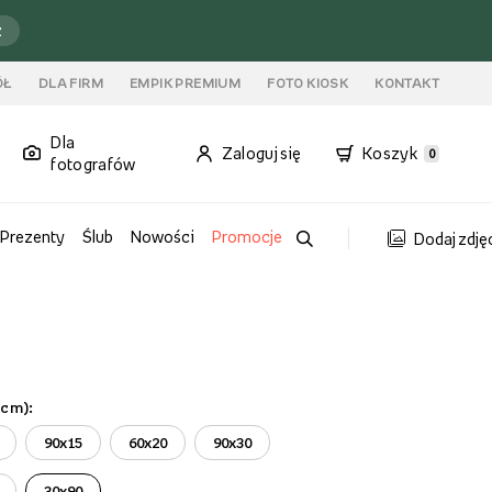
ź
ÓŁ
DLA FIRM
EMPIK PREMIUM
FOTO KIOSK
KONTAKT
Dla
Zaloguj się
Koszyk
0
fotografów
Prezenty
Ślub
Nowości
Promocje
Dodaj zdję
(cm):
90x15
60x20
90x30
30x90