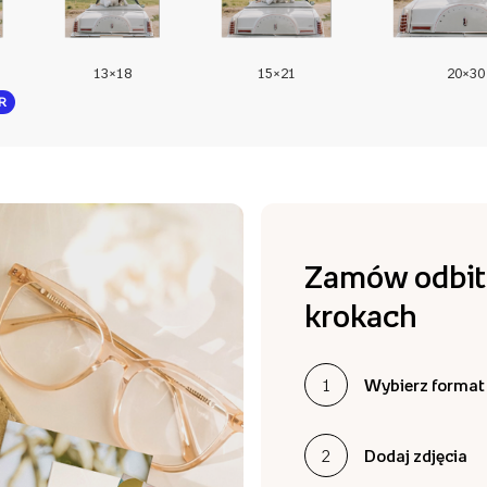
13×18
15×21
20×30
R
Zamów odbitk
krokach
1
Wybierz format 
2
Dodaj zdjęcia