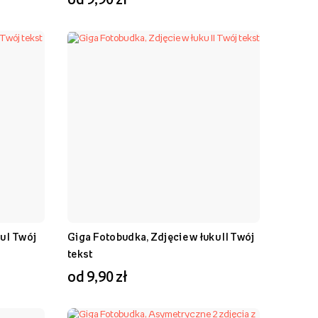
u I Twój
Giga Fotobudka, Zdjęcie w łuku II Twój
tekst
od 9,90 zł