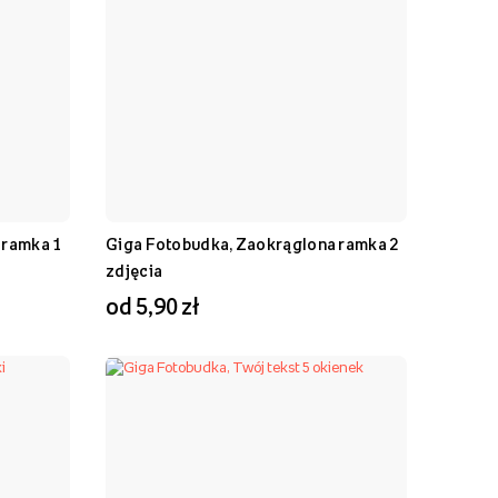
 ramka 1
Giga Fotobudka, Zaokrąglona ramka 2
zdjęcia
od 5,90 zł