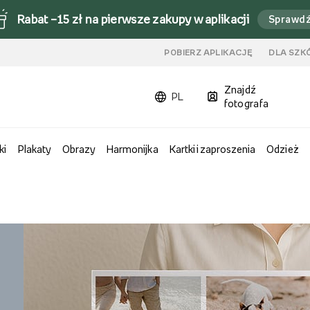
Rabat –15 zł na pierwsze zakupy w aplikacji
Sprawd
u
POBIERZ APLIKACJĘ
DLA SZK
Znajdź
PL
fotografa
ki
Plakaty
Obrazy
Harmonijka
Kartki i zaproszenia
Odzież