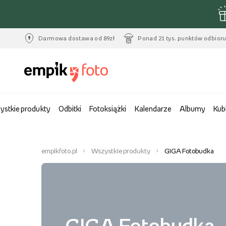
Darmowa dostawa od 89zł
Ponad 21 tys. punktów odbior
ystkie produkty
Odbitki
Fotoksiążki
Kalendarze
Albumy
Kub
empikfoto.pl
Wszystkie produkty
GIGA Fotobudka