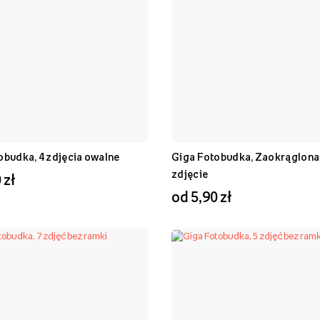
obudka, 4 zdjęcia owalne
Giga Fotobudka, Zaokrąglona
zdjęcie
 zł
od 5,90 zł