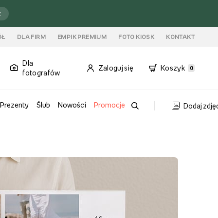
ź
ÓŁ
DLA FIRM
EMPIK PREMIUM
FOTO KIOSK
KONTAKT
Dla
Zaloguj się
Koszyk
0
fotografów
Prezenty
Ślub
Nowości
Promocje
Dodaj zdję