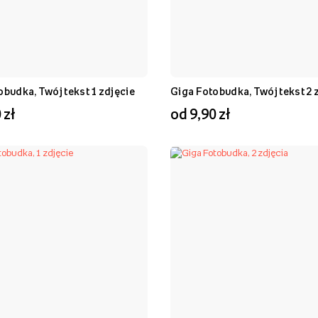
obudka, Twój tekst 1 zdjęcie
Giga Fotobudka, Twój tekst 2 
 zł
od 9,90 zł