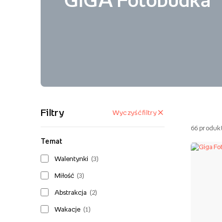
GIGA Fotobudka
Filtry
Wyczyść filtry
66
produk
Temat
Walentynki
(
3
)
Miłość
(
3
)
Abstrakcja
(
2
)
Wakacje
(
1
)