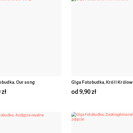
obudka, Our song
Giga Fotobudka, Król i Królow
 zł
od 9,90 zł