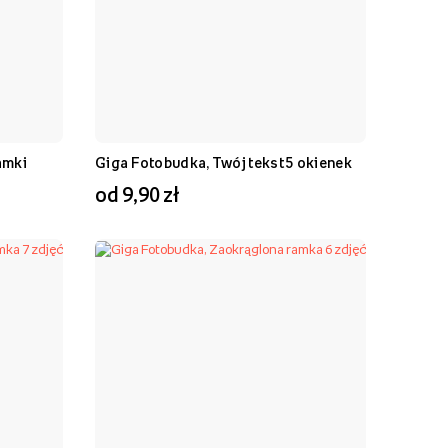
amki
Giga Fotobudka, Twój tekst 5 okienek
od 9,90 zł