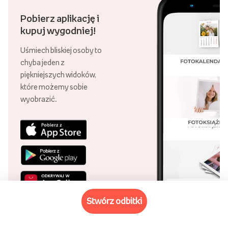
Pobierz aplikację i
kupuj wygodniej!
Uśmiech bliskiej osoby to
chyba jeden z
piękniejszych widoków,
które możemy sobie
wyobrazić.
stwórz odbitki