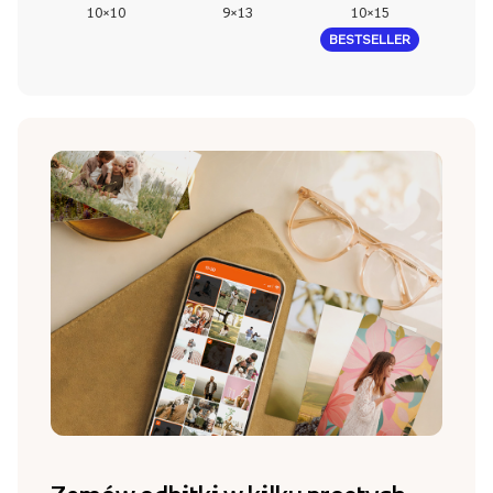
10×10
9×13
10×15
1
BESTSELLER