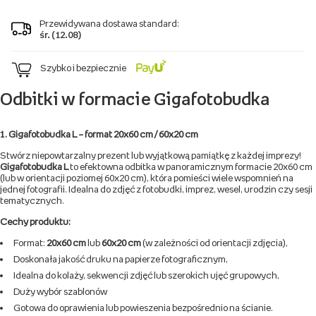
Przewidywana dostawa standard:
śr. (12.08)
Szybko i bezpiecznie
Odbitki w formacie Gigafotobudka
1. Gigafotobudka L – format 20x60 cm / 60x20 cm
Stwórz niepowtarzalny prezent lub wyjątkową pamiątkę z każdej imprezy!
Gigafotobudka L
to efektowna odbitka w panoramicznym formacie 20x60 cm
(lub w orientacji poziomej 60x20 cm), która pomieści wiele wspomnień na
jednej fotografii. Idealna do zdjęć z fotobudki, imprez, wesel, urodzin czy sesji
tematycznych.
Cechy produktu:
Format:
20x60 cm
lub
60x20 cm
(w zależności od orientacji zdjęcia),
Doskonała jakość druku na papierze fotograficznym,
Idealna do kolaży, sekwencji zdjęć lub szerokich ujęć grupowych,
Duży wybór szablonów
Gotowa do oprawienia lub powieszenia bezpośrednio na ścianie.