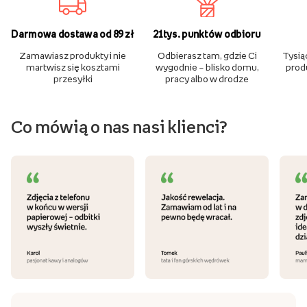
Darmowa dostawa od 89 zł
21tys. punktów odbioru
Zamawiasz produkty i nie
Odbierasz tam, gdzie Ci
Tysią
martwisz się kosztami
wygodnie – blisko domu,
produ
przesyłki
pracy albo w drodze
Co mówią o nas nasi klienci?