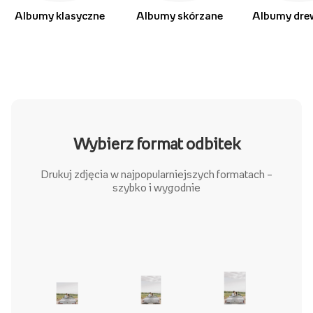
Albumy klasyczne
Albumy skórzane
Albumy dre
Wybierz format odbitek
Drukuj zdjęcia w najpopularniejszych formatach –
szybko i wygodnie