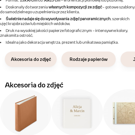
Doskonały do tworzenia
własnych kompozycji ze zdjęć
– gotowe szablony
do samodzielnego uzupełnienia przez klienta,
Świetnie nadaje się do wywoływania zdjęć panoramicznych
, szerokich
ujęć krajobrazów lub miejskich widoków,
Druk na wysokiej jakości papierze fotograficznym – intensywne kolory,
znakomita ostrość,
Idealna jako dekoracja wnętrza, prezent lub unikatowa pamiątka.
Akcesoria do zdjęć
Rodzaje papierów
Akcesoria do zdjęć