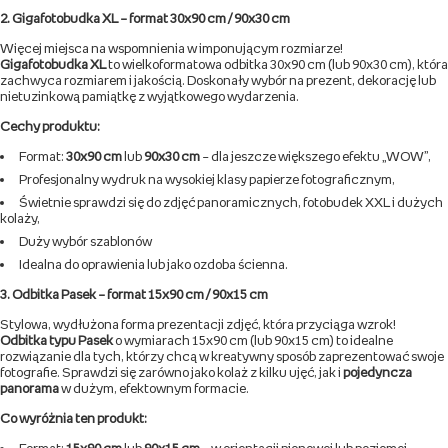
2. Gigafotobudka XL – format 30x90 cm / 90x30 cm
Więcej miejsca na wspomnienia w imponującym rozmiarze!
Gigafotobudka XL
to wielkoformatowa odbitka 30x90 cm (lub 90x30 cm), która
zachwyca rozmiarem i jakością. Doskonały wybór na prezent, dekorację lub
nietuzinkową pamiątkę z wyjątkowego wydarzenia.
Cechy produktu:
Format:
30x90 cm
lub
90x30 cm
– dla jeszcze większego efektu „WOW”,
Profesjonalny wydruk na wysokiej klasy papierze fotograficznym,
Świetnie sprawdzi się do zdjęć panoramicznych, fotobudek XXL i dużych
kolaży,
Duży wybór szablonów
Idealna do oprawienia lub jako ozdoba ścienna.
3. Odbitka Pasek – format 15x90 cm / 90x15 cm
Stylowa, wydłużona forma prezentacji zdjęć, która przyciąga wzrok!
Odbitka typu Pasek
o wymiarach 15x90 cm (lub 90x15 cm) to idealne
rozwiązanie dla tych, którzy chcą w kreatywny sposób zaprezentować swoje
fotografie. Sprawdzi się zarówno jako kolaż z kilku ujęć, jak i
pojedyncza
panorama
w dużym, efektownym formacie.
Co wyróżnia ten produkt:
Format:
15x90 cm
lub
90x15 cm
– w orientacji pionowej lub poziomej,