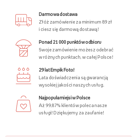
Darmowa dostawa
Złóż zamówienie za minimum 89 zł
i ciesz się darmową dostawą!
Ponad 21 000 punktów odbioru
Swoje zamówienie możesz odebrać
w różnych punktach, w całej Polsce!
29 lat Empik Foto!
Lata doświadczenia są gwarancją
wysokiej jakości naszych usług.
Najpopularniejsi w Polsce
Aż 99,87% klientów poleca nasze
usługi! Dziękujemy za zaufanie!