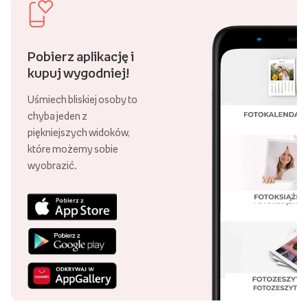
Pobierz aplikację i
kupuj wygodniej!
Uśmiech bliskiej osoby to
chyba jeden z
piękniejszych widoków,
które możemy sobie
wyobrazić.