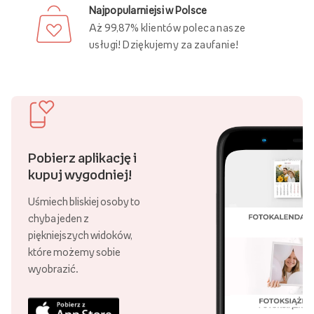
Najpopularniejsi w Polsce
Aż 99,87% klientów poleca nasze
usługi! Dziękujemy za zaufanie!
Pobierz aplikację i
kupuj wygodniej!
Uśmiech bliskiej osoby to
chyba jeden z
piękniejszych widoków,
które możemy sobie
wyobrazić.