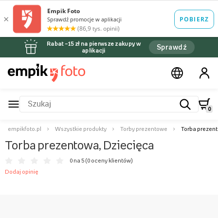
Rabat –15 zł na pierwsze zakupy w
Sprawdź
aplikacji
0
empikfoto.pl
Wszystkie produkty
Torby prezentowe
Torba prezen
Torba prezentowa, Dziecięca
0 na 5 (
0 oceny klientów
)
Dodaj opinię