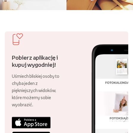
Pobierz aplikację i
kupuj wygodniej!
Uśmiech bliskiej osoby to
chyba jeden z
piękniejszych widoków,
które możemy sobie
wyobrazić.