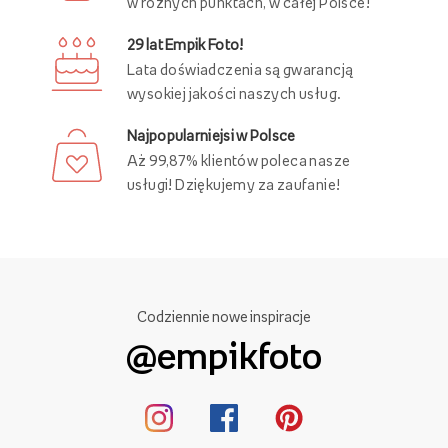
Swoje zamówienie możesz odebrać
w różnych punktach, w całej Polsce!
29 lat Empik Foto!
Lata doświadczenia są gwarancją
wysokiej jakości naszych usług.
Najpopularniejsi w Polsce
Aż 99,87% klientów poleca nasze
usługi! Dziękujemy za zaufanie!
Codziennie nowe inspiracje
@empikfoto