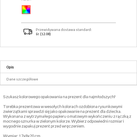
✓
Przewidywana dostawa standard:
śr. (12.08)
Opis
Dane szczegółowe
Szukasz kolorowego opakowania na prezent dla najmłodszych?
Torebka prezentowa w wesołych kolorach ozdobiona rysunkowymi
zwierzątkami sprawdzi się jako opakowanie na prezent dla dziecka.
Wykonana z wytrzymałego papieru o matowym wykończeniu z rączką z
mocnego sznurka w zielonym kolorze. Wybierz odpowiedni rozmiar i
wygodnie zapakuj prezent przed wręczeniem.
Wymiar: 17x8x20 cm