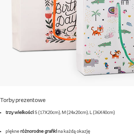
Torby prezentowe
trzy wielkości
S (17X20cm), M (24x20cm), L (36X40cm)
piękne
różnorodne grafiki
na każdą okazję