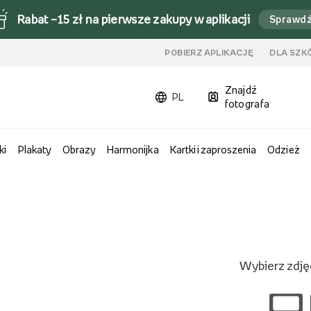
Rabat –15 zł na pierwsze zakupy w aplikacji
Sprawd
u
POBIERZ APLIKACJĘ
DLA SZK
Znajdź
PL
fotografa
ki
Plakaty
Obrazy
Harmonijka
Kartki i zaproszenia
Odzież
Wybierz zdjęc