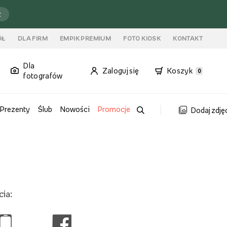
ź
ÓŁ
DLA FIRM
EMPIK PREMIUM
FOTO KIOSK
KONTAKT
Dla
Zaloguj się
Koszyk
0
fotografów
Prezenty
Ślub
Nowości
Promocje
Dodaj zdję
ia: