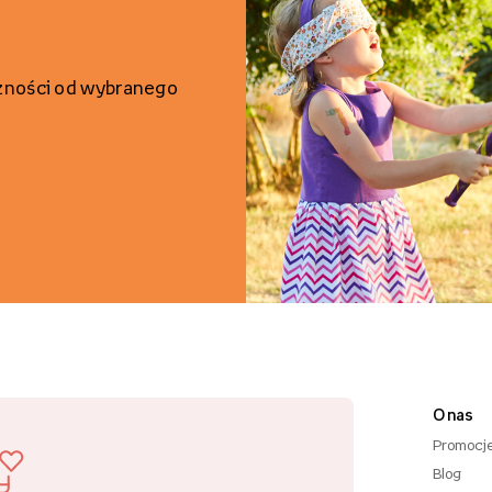
żności od wybranego
O nas
Promocj
Blog