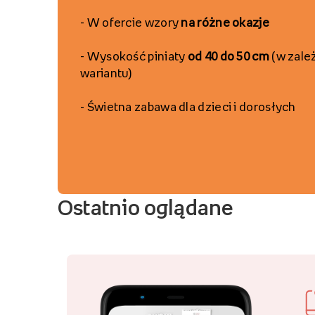
-
W ofercie wzory
na różne okazje
-
Wysokość
piniaty
od 40 do 50 cm
(w zale
wariantu)
-
Świetna zabawa
dla dzieci i dorosłyc
h
Ostatnio oglądane