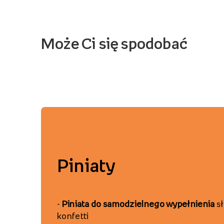
Może Ci się spodobać
P
iniaty
-
Piniata
do samodzielnego wypełnienia
sł
konfetti