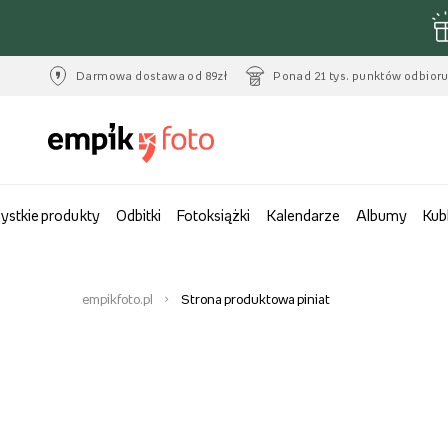
Darmowa dostawa od 89zł
Ponad 21 tys. punktów odbior
ystkie produkty
Odbitki
Fotoksiążki
Kalendarze
Albumy
Kub
empikfoto.pl
Strona produktowa piniat