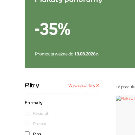
Filtry
Wyczyść filtry
16
produk
Formaty
Kwadrat
Poziom
Pion