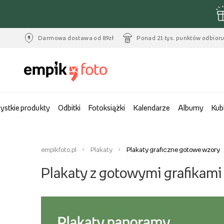
Darmowa dostawa od 89zł
Ponad 21 tys. punktów odbior
ystkie produkty
Odbitki
Fotoksiążki
Kalendarze
Albumy
Kub
empikfoto.pl
Plakaty
Plakaty graficzne gotowe wzory
Plakaty z gotowymi grafikami 