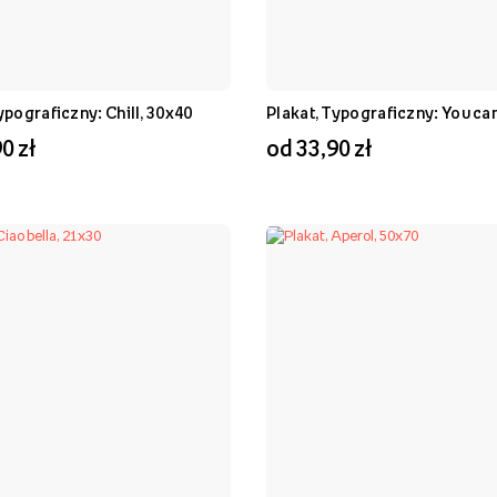
ypograficzny: Chill, 30x40
Plakat, Typograficzny: You ca
0 zł
od 33,90 zł