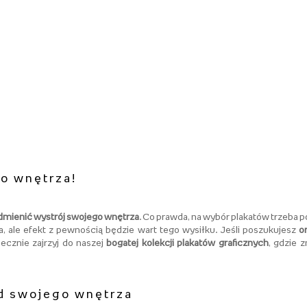
o wnętrza!
dmienić wystrój swojego wnętrza
. Co prawda, na wybór plakatów trzeba po
a, ale efekt z pewnością będzie wart tego wysiłku. Jeśli poszukujesz
o
ecznie zajrzyj do naszej
bogatej kolekcji plakatów graficznych
, gdzie 
ąd swojego wnętrza