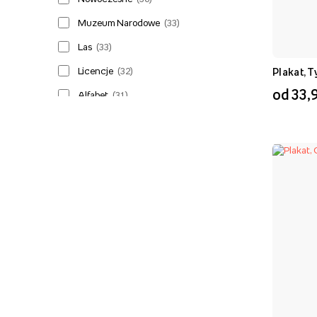
Muzeum Narodowe
(
33
)
Las
(
33
)
Licencje
(
32
)
Plakat, T
od 33,9
Alfabet
(
31
)
Miasta
(
27
)
Polska
(
27
)
Morze
(
24
)
Kobieta
(
22
)
Szkoła
(
20
)
Sport
(
20
)
Hobby
(
19
)
Samochody
(
19
)
Kwiaty
(
18
)