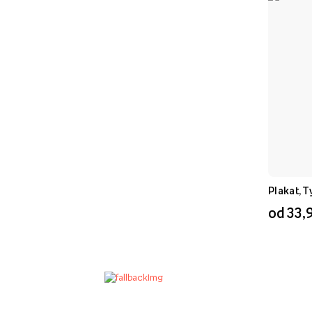
Ptaki
(
5
)
Rower
(
5
)
Rodzina
(
4
)
Bauhaus
(
4
)
Boho
(
3
)
Dzień Mamy
(
3
)
Kawa
(
3
)
Kuchnia
(
2
)
Plakat, T
Dla Niego
(
1
)
od 33,9
Wiosna
(
1
)
Mazury
(
1
)
Mniej tematów
Kolor szablonu