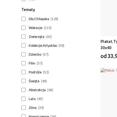
Tematy
Dla Chłopaka
(
128
)
Wakacje
(
110
)
Zwierzęta
(
65
)
Plakat, 
Kolekcje Artystów
(
58
)
30x40
Dziecko
(
57
)
od 33,9
Film
(
57
)
Podróże
(
52
)
Święta
(
49
)
Abstrakcja
(
46
)
Lato
(
45
)
Zima
(
39
)
Nowoczesne
(
36
)