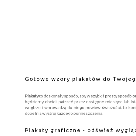
Biały
Żółty
Różowy
Pomarańczowy
Szary
Niebieski
Zielony
Czerwony
Gotowe wzory plakatów do Twojeg
Brązowy
Plakaty
to doskonały sposób, aby w szybki i prosty sposób
o
Czarny
będziemy chcieli patrzeć przez następne miesiące lub lat
wnętrze i wprowadzą do niego powiew świeżości, to koni
Fioletowy
dopełnią wystrój każdego pomieszczenia.
Różnokolorowy
Granatowy
Plakaty graficzne - odśwież wygl