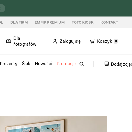
ź
ÓŁ
DLA FIRM
EMPIK PREMIUM
FOTO KIOSK
KONTAKT
Dla
Zaloguj się
Koszyk
0
fotografów
Prezenty
Ślub
Nowości
Promocje
Dodaj zdję