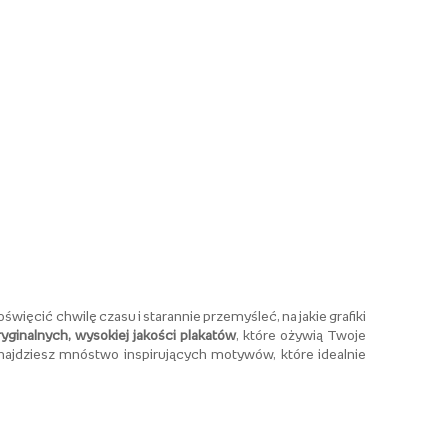
święcić chwilę czasu i starannie przemyśleć, na jakie grafiki
ryginalnych, wysokiej jakości plakatów
, które ożywią Twoje
znajdziesz mnóstwo inspirujących motywów, które idealnie