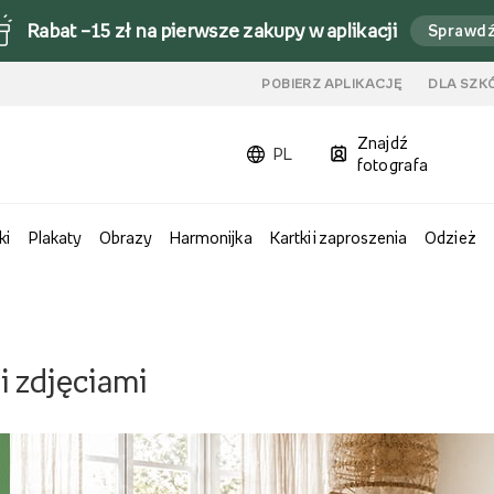
Rabat –15 zł na pierwsze zakupy w aplikacji
Sprawd
u
POBIERZ APLIKACJĘ
DLA SZK
Znajdź
PL
fotografa
ki
Plakaty
Obrazy
Harmonijka
Kartki i zaproszenia
Odzież
i zdjęciami