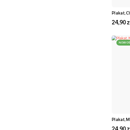
Pies
(
18
)
Plakat, C
Rośliny
(
17
)
24,90 z
Znaki Zodiaku
(
17
)
Minimalistyczne
(
16
)
NOWOŚ
Przedszkole
(
16
)
Retro
(
16
)
Typografia
(
16
)
Bajki
(
15
)
Przyjaciele
(
13
)
Włochy
(
13
)
Mapy
(
12
)
Hasła Motywacyjne
(
11
)
Plakat, M
Hasła
(
10
)
24,90 z