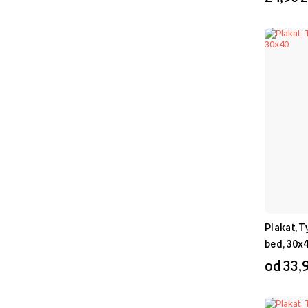
Góry
(
10
)
Kosmos
(
8
)
Vintage
(
8
)
Walentynki
(
7
)
Miłość
(
7
)
Salon
(
7
)
Gaming
(
7
)
Czarno-Białe
(
7
)
Klocki
(
6
)
Muzyka
(
6
)
Plakat, 
bed, 30x
Śmieszne
(
5
)
od 33,9
Japonia
(
5
)
Piłka Nożna
(
5
)