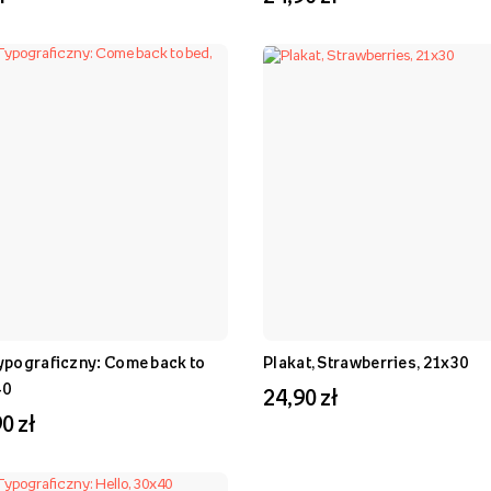
Typograficzny: Come back to
Plakat, Strawberries, 21x30
40
24,90 zł
0 zł