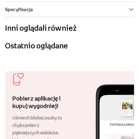
Inni oglądali również
Ostatnio oglądane
Pobierz aplikację i
kupuj wygodniej!
Uśmiech bliskiej osoby to
chyba jeden z
piękniejszych widoków,