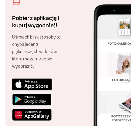
Pobierz aplikację i
kupuj wygodniej!
Uśmiech bliskiej osoby to
chyba jeden z
piękniejszych widoków,
które możemy sobie
wyobrazić.