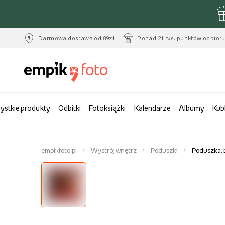
Darmowa dostawa od 89zł
Ponad 21 tys. punktów odbior
ystkie produkty
Odbitki
Fotoksiążki
Kalendarze
Albumy
Kub
empikfoto.pl
Wystrój wnętrz
Poduszki
Poduszka, 