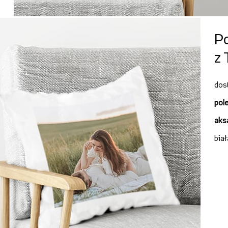
P
z
dos
pol
aks
bia