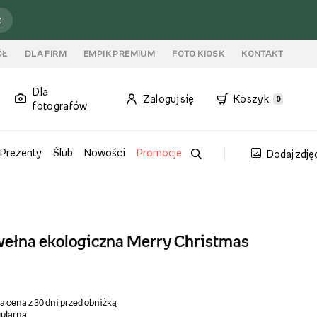
ź
ÓŁ
DLA FIRM
EMPIK PREMIUM
FOTO KIOSK
KONTAKT
Dla
Zaloguj się
Koszyk
0
fotografów
Prezenty
Ślub
Nowości
Promocje
Dodaj zdję