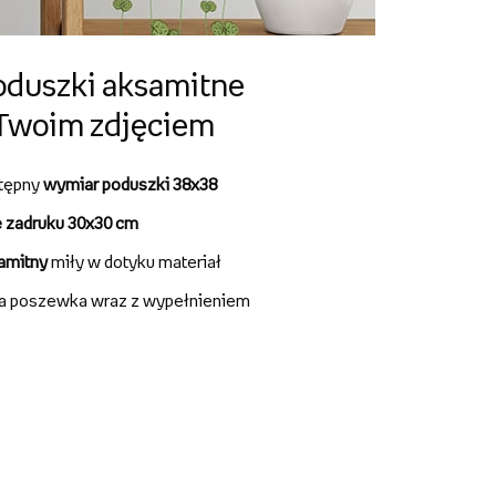
oduszki aksamitne
 Twoim zdjęciem
tępny
wymiar poduszki 38x38
e zadruku 30x30 cm
amitny
miły w dotyku materiał
ła poszewka wraz z wypełnieniem