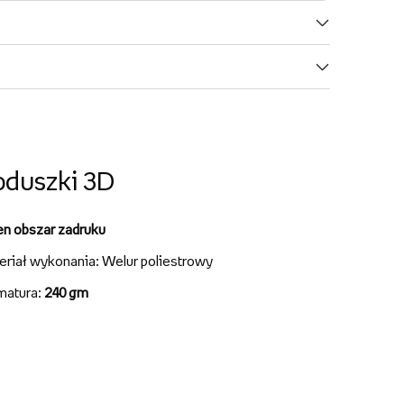
oduszki 3D
en obszar zadruku
eriał wykonania: Welur poliestrowy
matura:
240 gm