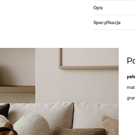
P
peł
mat
gra