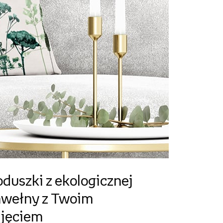
duszki z ekologicznej
awełny z Twoim
djęciem