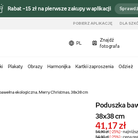
Rabat –15 zł na pierwsze zakupy w aplikacji
Sprawd
u
POBIERZ APLIKACJĘ
DLA SZK
Znajdź
PL
fotografa
ki
Plakaty
Obrazy
Harmonijka
Kartki i zaproszenia
Odzież
bawełna ekologiczna, Merry Christmas, 38x38 cm