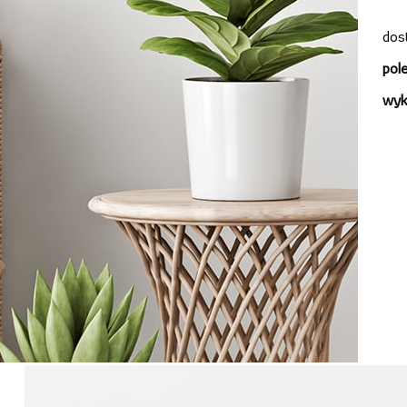
dos
pol
wyk