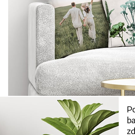
Po
b
z