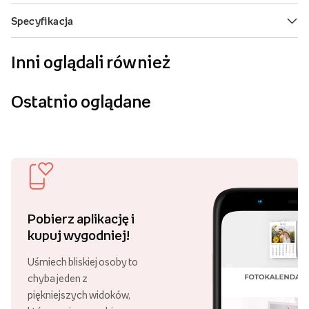
Inni oglądali również
Ostatnio oglądane
Pobierz aplikację i
kupuj wygodniej!
Uśmiech bliskiej osoby to
chyba jeden z
piękniejszych widoków,