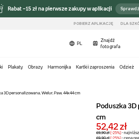
Rabat –15 zł na pierwsze zakupy w aplikacji
Sprawd
u
POBIERZ APLIKACJĘ
DLA SZK
Znajdź
PL
fotografa
ki
Plakaty
Obrazy
Harmonijka
Kartki i zaproszenia
Odzież
a 3D personalizowana, Welur, Paw, 44x44 cm