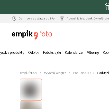
Darmowa dostawa od 89zł
Ponad 21 tys. punktów odbior
ystkie produkty
Odbitki
Fotoksiążki
Kalendarze
Albumy
Kub
empikfoto.pl
Wystrój wnętrz
Poduszki 3D
Poduszk