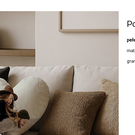
P
peł
mat
gra