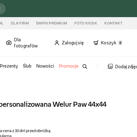
ź
ÓŁ
DLA FIRM
EMPIK PREMIUM
FOTO KIOSK
KONTAKT
Dla
Zaloguj się
Koszyk
0
fotografów
Prezenty
Ślub
Nowości
Promocje
Dodaj zdję