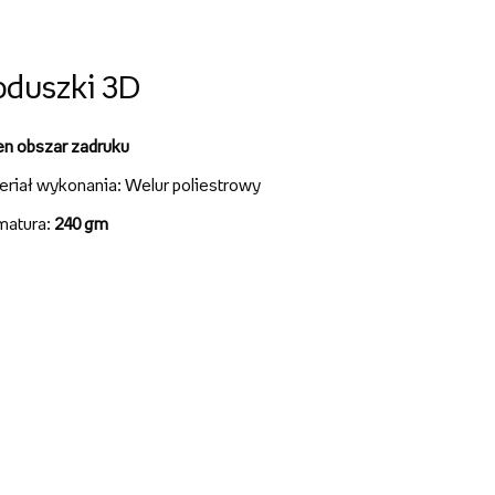
oduszki 3D
en obszar zadruku
eriał wykonania: Welur poliestrowy
matura:
240 gm