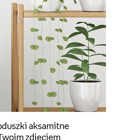
oduszki aksamitne
 Twoim zdjęciem