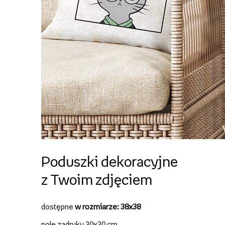
Poduszki dekoracyjne
z Twoim zdjęciem
dostępne
w rozmiarze: 38x38
pole zadruku 30x30 cm