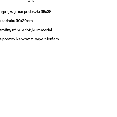
tępny
wymiar poduszki 38x38
e zadruku 30x30 cm
amitny
miły w dotyku materiał
ła poszewka wraz z wypełnieniem