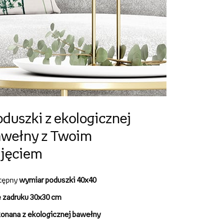
duszki z ekologicznej
awełny z Twoim
djęciem
tępny
wymiar poduszki 40x40
e zadruku 30x30 cm
onana z ekologicznej bawełny