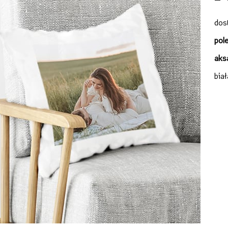
dos
pol
aks
bia