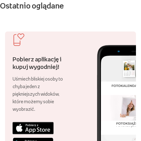
Ostatnio oglądane
Pobierz aplikację i
kupuj wygodniej!
Uśmiech bliskiej osoby to
chyba jeden z
piękniejszych widoków,
które możemy sobie
wyobrazić.