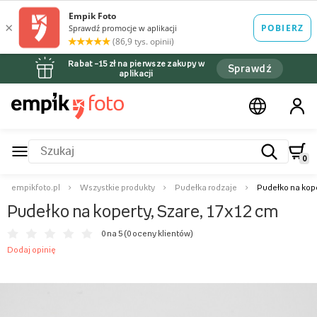
Rabat –15 zł na pierwsze zakupy w
Sprawdź
aplikacji
0
empikfoto.pl
Wszystkie produkty
Pudełka rodzaje
Pudełko na kope
Pudełko na koperty, Szare, 17x12 cm
0 na 5 (
0 oceny klientów
)
Dodaj opinię