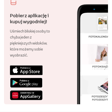
Pobierz aplikację i
kupuj wygodniej!
Uśmiech bliskiej osoby to
chyba jeden z
piękniejszych widoków,
które możemy sobie
wyobrazić.