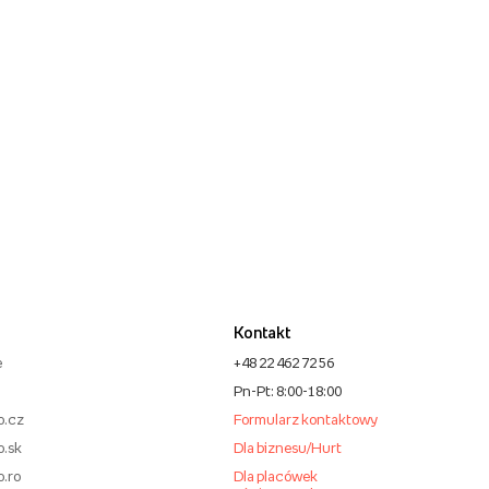
Kontakt
e
+48 22 462 72 56
Pn-Pt: 8:00-18:00
o.cz
Formularz kontaktowy
o.sk
Dla biznesu/Hurt
o.ro
Dla placówek