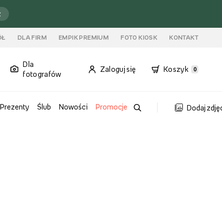
ź
ÓŁ
DLA FIRM
EMPIK PREMIUM
FOTO KIOSK
KONTAKT
Dla
Zaloguj się
Koszyk
0
fotografów
Prezenty
Ślub
Nowości
Promocje
Dodaj zdję