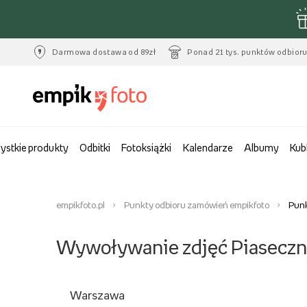
Darmowa dostawa od 89zł
Ponad 21 tys. punktów odbior
ystkie produkty
Odbitki
Fotoksiążki
Kalendarze
Albumy
Kub
empikfoto.pl
Punkty odbioru zamówień empikfoto
Punk
Wywoływanie zdjęć Piasecz
Warszawa