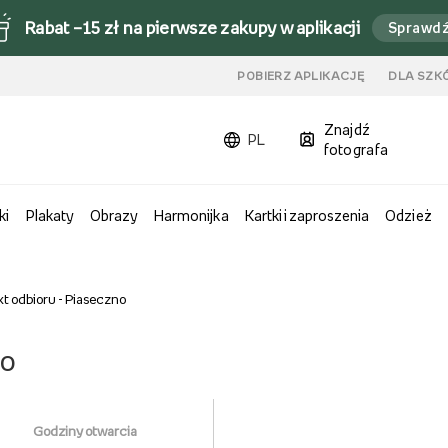
Rabat –15 zł na pierwsze zakupy w aplikacji
Sprawd
u
POBIERZ APLIKACJĘ
DLA SZK
Znajdź
PL
fotografa
ki
Plakaty
Obrazy
Harmonijka
Kartki i zaproszenia
Odzież
t odbioru - Piaseczno
no
Godziny otwarcia