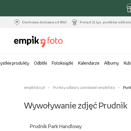
Darmowa dostawa od 89zł
Ponad 21 tys. punktów odbior
ystkie produkty
Odbitki
Fotoksiążki
Kalendarze
Albumy
Kub
empikfoto.pl
Punkty odbioru zamówień empikfoto
Punk
Wywoływanie zdjęć Prudnik
Prudnik Park Handlowy