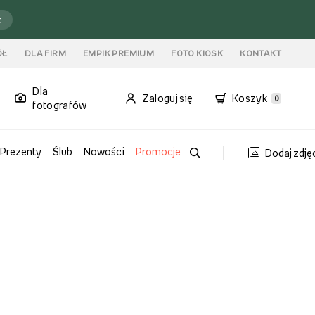
ź
ÓŁ
DLA FIRM
EMPIK PREMIUM
FOTO KIOSK
KONTAKT
Dla
Zaloguj się
Koszyk
0
fotografów
Prezenty
Ślub
Nowości
Promocje
Dodaj zdję