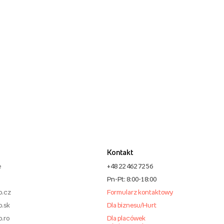
Kontakt
e
+48 22 462 72 56
Pn-Pt: 8:00-18:00
o.cz
Formularz kontaktowy
o.sk
Dla biznesu/Hurt
o.ro
Dla placówek