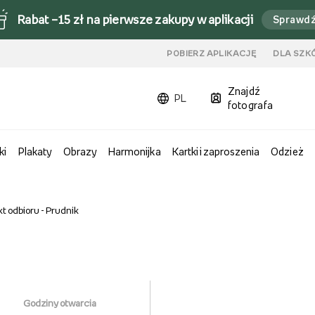
Rabat –15 zł na pierwsze zakupy w aplikacji
Sprawd
u
POBIERZ APLIKACJĘ
DLA SZK
Znajdź
PL
fotografa
ki
Plakaty
Obrazy
Harmonijka
Kartki i zaproszenia
Odzież
t odbioru - Prudnik
Godziny otwarcia