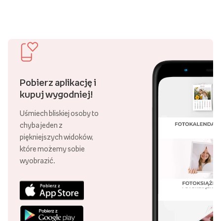
Pobierz aplikację i
kupuj wygodniej!
Uśmiech bliskiej osoby to
chyba jeden z
piękniejszych widoków,
które możemy sobie
wyobrazić.