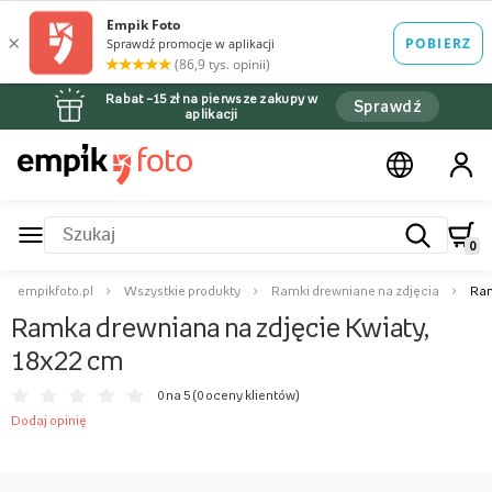
Rabat –15 zł na pierwsze zakupy w
Sprawdź
aplikacji
0
empikfoto.pl
Wszystkie produkty
Ramki drewniane na zdjęcia
Ram
Ramka drewniana na zdjęcie Kwiaty,
18x22 cm
0 na 5 (
0 oceny klientów
)
Dodaj opinię