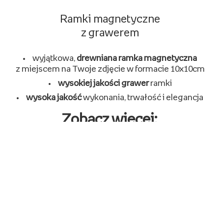
Ramki magnetyczne
z grawerem
wyjątkowa,
drewniana ramka magnetyczna
z miejscem na Twoje zdjęcie w formacie 10x10cm
wysokiej jakości grawer
ramki
wysoka jakość
wykonania, trwałość i elegancja
Zobacz więcej:
ramka na zdjęcia drewniana
ramka
ramki 15x23
r
ramki na zdjęcia
mult
Ostatnio oglądane