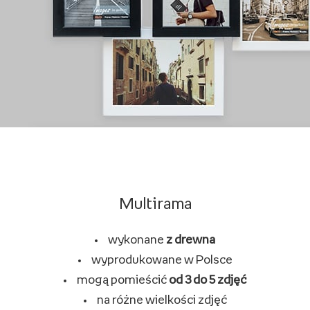
Multirama
wykonane
z drewna
wyprodukowane w Polsce
mogą pomieścić
od 3 do 5 zdjęć
na różne wielkości zdjęć