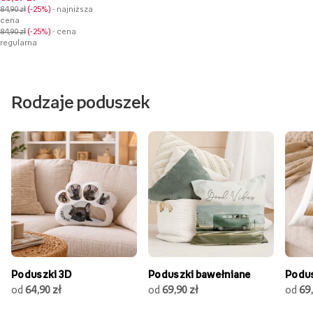
84,90 zł
-25%
- najniższa
cena
84,90 zł
-25%
- cena
regularna
Rodzaje poduszek
Poduszki 3D
Poduszki bawełniane
Podus
od
64,90 zł
od
69,90 zł
od
69,