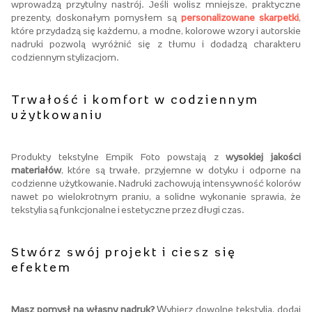
wprowadzą przytulny nastrój. Jeśli wolisz mniejsze, praktyczne
prezenty, doskonałym pomysłem są
personalizowane skarpetki
,
które przydadzą się każdemu, a modne, kolorowe wzory i autorskie
nadruki pozwolą wyróżnić się z tłumu i dodadzą charakteru
codziennym stylizacjom
.
T
rwałość i komfort w codziennym
użytkowaniu
Produkty tekstylne Empik Foto powstają z
wysokiej jakości
materiałów
, które są trwałe, przyjemne w dotyku i odporne na
codzienne użytkowanie. Nadruki zachowują intensywność kolorów
nawet po wielokrotnym praniu, a solidne wykonanie sprawia, że
tekstylia są funkcjonalne i estetyczne przez długi czas
.
S
twórz swój projekt i ciesz się
efektem
Masz pomysł na własny nadruk?
Wybierz dowolne tekstylia, dodaj