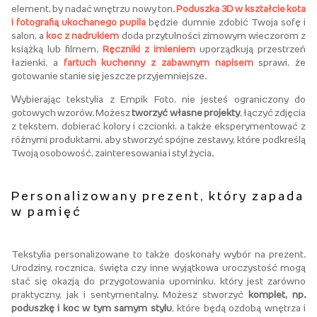
element, by nadać wnętrzu nowy ton.
Poduszka 3D w kształcie kota
i fotografią ukochanego pupila
będzie dumnie zdobić Twoja sofę i
salon, a
koc z nadrukiem
doda przytulności zimowym wieczorom z
książką lub filmem.
Ręczniki z imieniem
uporządkują przestrzeń
łazienki, a
fartuch kuchenny z zabawnym napisem
sprawi, że
gotowanie stanie się jeszcze przyjemniejsze
.
Wybierając tekstylia z Empik Foto, nie jesteś ograniczony do
gotowych wzorów. Możesz
tworzyć własne projekty
, łączyć zdjęcia
z tekstem, dobierać kolory i czcionki, a także eksperymentować z
różnymi produktami, aby stworzyć spójne zestawy, które podkreślą
Twoją
osobowość, zainteresowania i styl życia
.
Personalizowany prezent, który zapada
w pamięć
Tekstylia personalizowane to także doskonały wybór na prezent.
Urodziny, rocznica, święta czy inne wyjątkowa uroczystość mogą
stać się okazją do przygotowania upominku, który jest zarówno
praktyczny, jak i sentymentalny. Możesz stworzyć
komplet, np.
poduszkę i koc w tym samym stylu
, które będą ozdobą wnętrza i