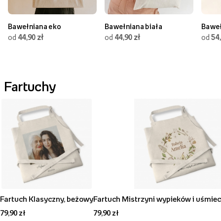
Bawełniana eko
Bawełniana biała
Baweł
od
44,90 zł
od
44,90 zł
od
54,
Fartuchy
Fartuch Klasyczny, beżowy
Fartuch Mistrzyni wypieków i uśmie
79,90 zł
79,90 zł