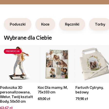
Poduszki
Koce
Ręczniki
Torby
Wybrane dla Ciebie
PROMOCJA
PROMOCJA
PROMOCJA
Poduszka 3D
Koc Dla mamy, M,
Fartuch Cytryny,
personalizowana,
75x103 cm
beżowy
Welur, Twój kształt
69,00 zł
79,90 zł
Body, 50x50 cm
63,67 zł