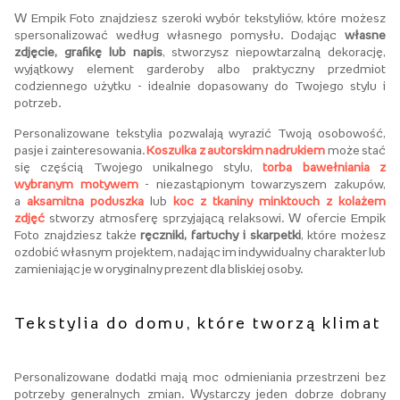
W Empik Foto znajdziesz szeroki wybór tekstyliów, które możesz
spersonalizować według własnego pomysłu. Dodając
własne
zdjęcie, grafikę lub napis
, stworzysz niepowtarzalną dekorację,
wyjątkowy element garderoby albo praktyczny przedmiot
codziennego użytku - idealnie dopasowany do Twojego stylu i
potrzeb
.
Personalizowane tekstylia pozwalają wyrazić Twoją osobowość,
pasje i zainteresowania.
Koszulka z autorskim nadrukiem
może stać
się częścią Twojego unikalnego stylu,
torba bawełniania z
wybranym motywem
- niezastąpionym towarzyszem zakupów,
a
aksamitna poduszka
lub
koc z tkaniny minktouch z kolażem
zdjęć
stworzy atmosferę sprzyjającą relaksowi. W ofercie Empik
Foto znajdziesz także
ręczniki, fartuchy i skarpetki
, które możesz
ozdobić własnym projektem, nadając im indywidualny charakter lub
zamieniając je w oryginalny
prezent dla bliskiej osoby
.
Tekstylia do domu, które tworzą klimat
Personalizowane dodatki mają moc odmieniania przestrzeni bez
potrzeby generalnych zmian. Wystarczy jeden dobrze dobrany