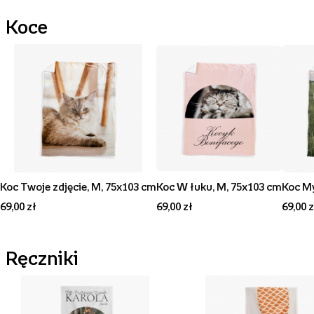
Koce
Koc Twoje zdjęcie, M, 75x103 cm
Koc W łuku, M, 75x103 cm
Koc My
69,00 zł
69,00 zł
69,00 z
Ręczniki