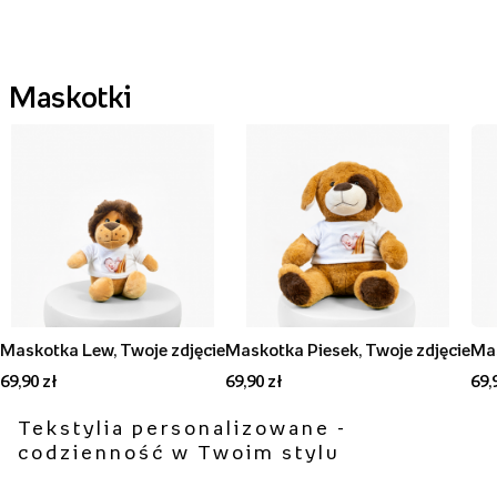
Maskotki
Maskotka Lew, Twoje zdjęcie
Maskotka Piesek, Twoje zdjęcie
Mas
69,90 zł
69,90 zł
69,
Tekstylia personalizowane -
codzienność w Twoim stylu