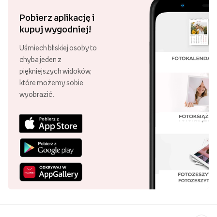
Pobierz aplikację i
kupuj wygodniej!
Uśmiech bliskiej osoby to
chyba jeden z
piękniejszych widoków,
które możemy sobie
wyobrazić.