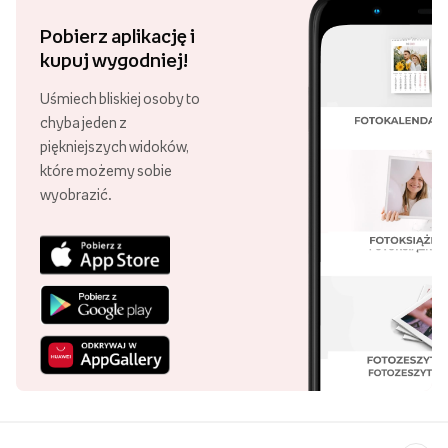
Pobierz aplikację i
kupuj wygodniej!
Uśmiech bliskiej osoby to
chyba jeden z
piękniejszych widoków,
które możemy sobie
wyobrazić.