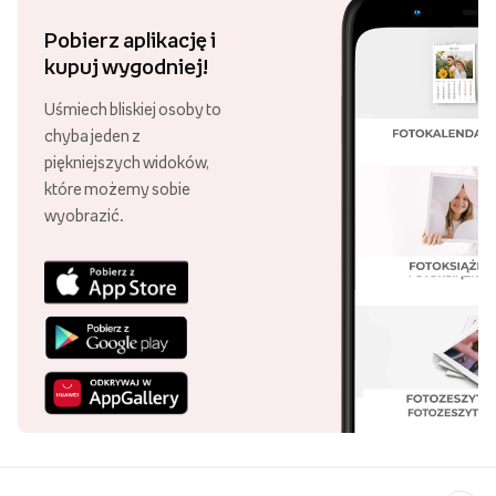
Pobierz aplikację i
kupuj wygodniej!
Uśmiech bliskiej osoby to
chyba jeden z
piękniejszych widoków,
które możemy sobie
wyobrazić.