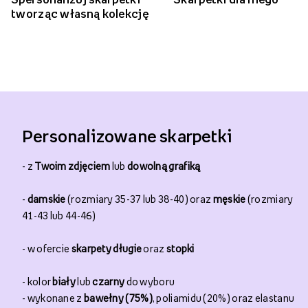
tworząc własną kolekcję
Personalizowane skarpetki
- z
Twoim zdjęciem
lub
dowolną grafiką
-
damskie
(rozmiary 35-37 lub 38-40) oraz
męskie
(rozmiary
41-43 lub 44-46)
- w ofercie
skarpety długie
oraz
stopki
- kolor
biały
lub
czarny
do wyboru
- wykonane z
bawełny (75%)
, poliamidu (20%) oraz elastanu