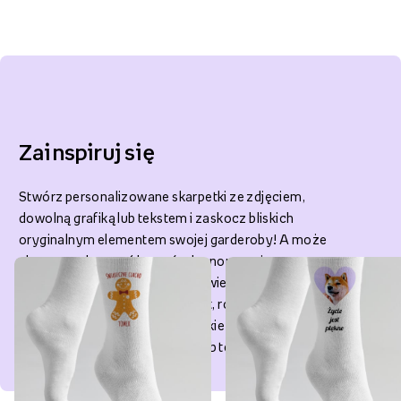
Zainspiruj się
Stwórz personalizowane skarpetki ze zdjęciem,
dowolną grafiką lub tekstem i zaskocz bliskich
oryginalnym elementem swojej garderoby! A może
chcesz podarować komuś własnoręcznie
zaprojektowane skarpety? To świetny pomysł na
prezent! Wybierz rodzaj skarpet, rozmiar oraz kolor,
przejdź do edytora i sprawdź, jakie szablony mamy w
ofercie. Dodaj zdjęcie, grafikę lub tekst i GOTOWE!