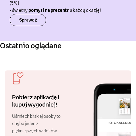
(5%)
- świetny
pomysł na prezent
na każdą okazję!
Sprawdź
Ostatnio oglądane
Pobierz aplikację i
kupuj wygodniej!
Uśmiech bliskiej osoby to
chyba jeden z
piękniejszych widoków,