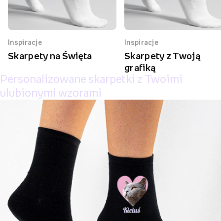
Zainspiruj się
Inspiracje
Inspiracje
Skarpety na Święta
Skarpety z Twoją
grafiką
Personalizowane skarpetki
z Twoimi
ulubionymi wzorami