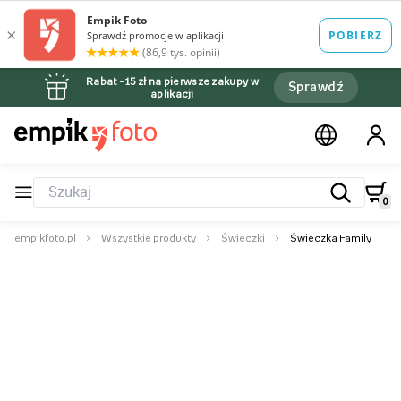
Rabat –15 zł na pierwsze zakupy w
Sprawdź
aplikacji
0
empikfoto.pl
Wszystkie produkty
Świeczki
Świeczka Family