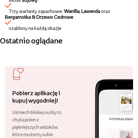
Trzy warianty zapachowe:
Wanilia, Lawenda
oraz
Bergamotka & Drzewo Cedrowe
zablony na każdą okazje
S
Ostatnio oglądane
Pobierz aplikację i
kupuj wygodniej!
Uśmiech bliskiej osoby to
chyba jeden z
piękniejszych widoków,
które możemy sobie