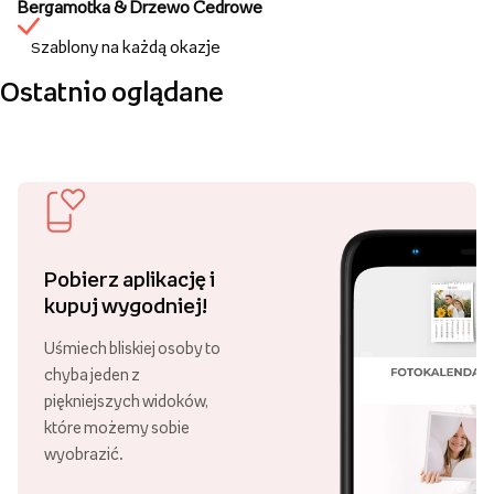
Bergamotka & Drzewo Cedrowe
zablony na każdą okazje
S
Ostatnio oglądane
Pobierz aplikację i
kupuj wygodniej!
Uśmiech bliskiej osoby to
chyba jeden z
piękniejszych widoków,
które możemy sobie
wyobrazić.