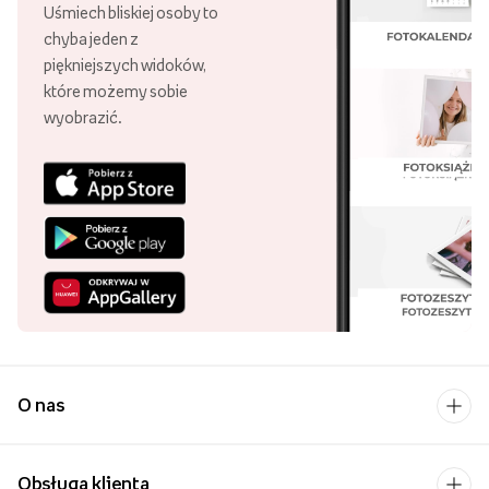
Uśmiech bliskiej osoby to
chyba jeden z
piękniejszych widoków,
które możemy sobie
wyobrazić.
O nas
Obsługa klienta