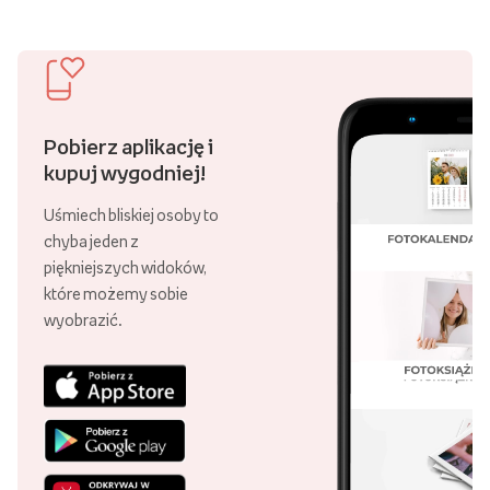
Pobierz aplikację i
kupuj wygodniej!
Uśmiech bliskiej osoby to
chyba jeden z
piękniejszych widoków,
które możemy sobie
wyobrazić.