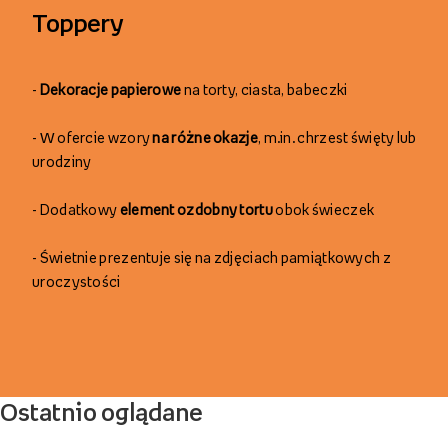
T
op
p
ery
-
Dekoracje papierowe
na tort
y, ciasta, babeczki
-
W ofercie wzory
na różne okazje
, m.in. chrzest święty lub
urodziny
-
Dodatkowy
element ozdobny
tortu
obok świeczek
-
Świetnie prezentuje się na zdjęciach pamiątkowych z
uroczystości
Ostatnio oglądane