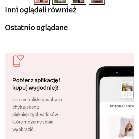
Inni oglądali również
Ostatnio oglądane
Pobierz aplikację i
kupuj wygodniej!
Uśmiech bliskiej osoby to
chyba jeden z
piękniejszych widoków,
które możemy sobie
wyobrazić.