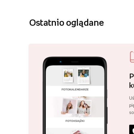
Ostatnio oglądane
P
k
Uś
pi
so