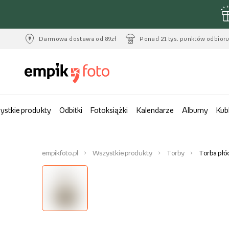
Darmowa dostawa od 89zł
Ponad 21 tys. punktów odbior
ystkie produkty
Odbitki
Fotoksiążki
Kalendarze
Albumy
Kub
empikfoto.pl
Wszystkie produkty
Torby
Torba płó