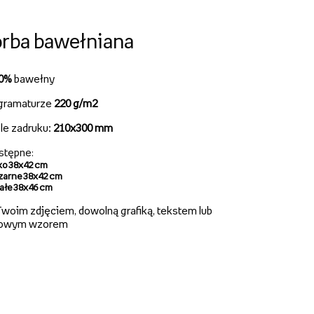
rba bawełniana
00%
bawełny
gramaturze
220 g/m2
le zadruku:
210x300 mm
stępne
:
ko 38x42 cm
zarne 38x42 cm
iałe 38x46 cm
woim zdjęciem, dowolną grafiką, tekstem lub
owym wzorem