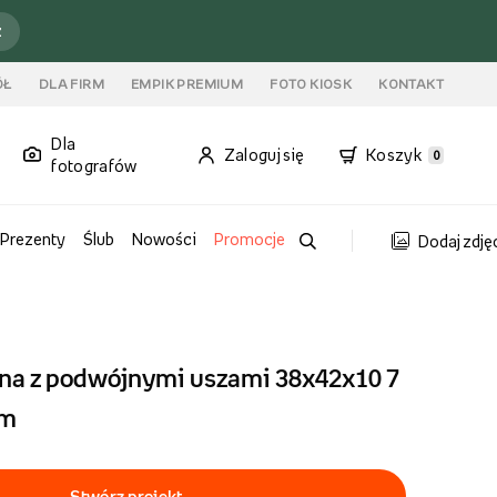
ź
ÓŁ
DLA FIRM
EMPIK PREMIUM
FOTO KIOSK
KONTAKT
Dla
Zaloguj się
Koszyk
0
fotografów
Prezenty
Ślub
Nowości
Promocje
Dodaj zdję