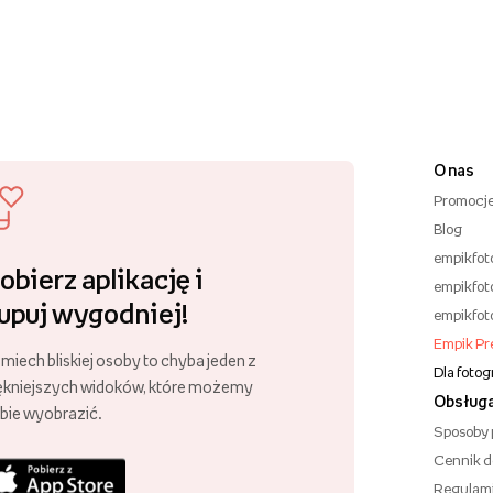
O nas
Promocj
Blog
empikfot
obierz aplikację i
empikfot
upuj wygodniej!
empikfot
Empik P
miech bliskiej osoby to chyba jeden z
Dla foto
ękniejszych widoków, które możemy
Obsługa
bie wyobrazić.
Sposoby 
Cennik 
Regulam