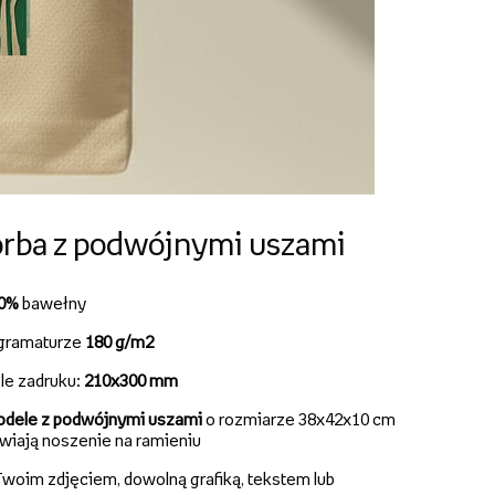
rba z podwójnymi uszami
00%
bawełny
gramaturze
180 g/m2
le zadruku:
210x300 mm
dele z podwójnymi uszami
o rozmiarze 38x42x10 cm
twiają noszenie na ramieniu
woim zdjęciem, dowolną grafiką, tekstem lub