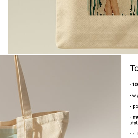
To
- 1
-
w 
-
po
-
mo
uła
-
z T