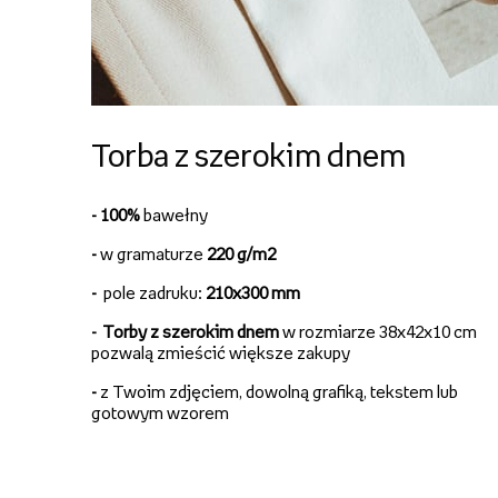
Torba z szerokim dnem
- 100%
bawełny
-
w gramaturze
220 g/m2
-
pole zadruku:
210x300 mm
-
Torby z szerokim dnem
w rozmiarze 38x42x10 cm
pozwalą zmieścić większe zakupy
-
z Twoim zdjęciem, dowolną grafiką, tekstem lub
gotowym wzorem