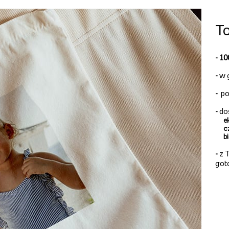
To
- 1
-
w 
-
po
-
do
e
c
b
-
z T
got