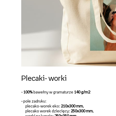
Plecaki- worki
- 100%
bawełny w gramaturze
140 g/m2
-
pole zadruku:
plecako-worek eko:
210x300 mm,
plecako worek dziecięcy:
250x300 mm,
worki na kapcie:
250x350 mm