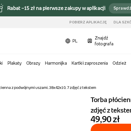
Rabat –15 zł na pierwsze zakupy w aplikacji
Sprawd
u
POBIERZ APLIKACJĘ
DLA SZK
Znajdź
PL
fotografa
ki
Plakaty
Obrazy
Harmonijka
Kartki i zaproszenia
Odzież
cienna z podwójnymi uszami, 38x42x10, 7 zdjęć z tekstem