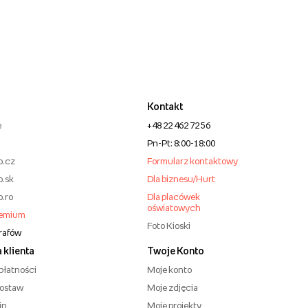
Kontakt
e
+48 22 462 72 56
Pn-Pt: 8:00-18:00
o.cz
Formularz kontaktowy
o.sk
Dla biznesu/Hurt
o.ro
Dla placówek
oświatowych
remium
Foto Kioski
grafów
 klienta
Twoje Konto
płatności
Moje konto
dostaw
Moje zdjęcia
in
Moje projekty