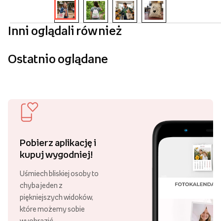
Inni oglądali również
Ostatnio oglądane
Pobierz aplikację i
kupuj wygodniej!
Uśmiech bliskiej osoby to
chyba jeden z
piękniejszych widoków,
które możemy sobie
wyobrazić.