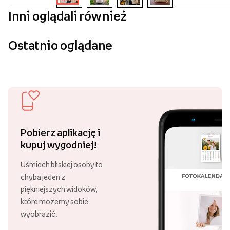
Inni oglądali również
Ostatnio oglądane
Pobierz aplikację i
kupuj wygodniej!
Uśmiech bliskiej osoby to
chyba jeden z
piękniejszych widoków,
które możemy sobie
wyobrazić.