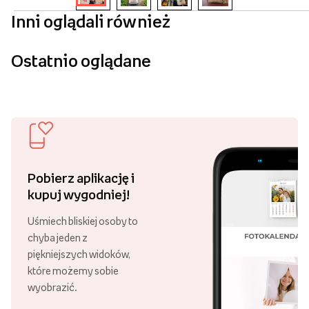
Inni oglądali również
Ostatnio oglądane
Pobierz aplikację i
kupuj wygodniej!
Uśmiech bliskiej osoby to
chyba jeden z
piękniejszych widoków,
które możemy sobie
wyobrazić.