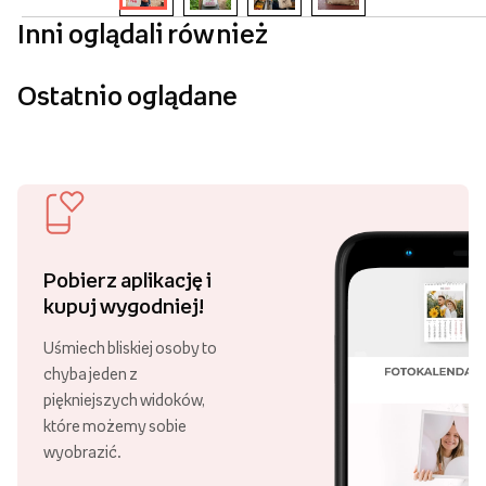
Inni oglądali również
Ostatnio oglądane
Pobierz aplikację i
kupuj wygodniej!
Uśmiech bliskiej osoby to
chyba jeden z
piękniejszych widoków,
które możemy sobie
wyobrazić.