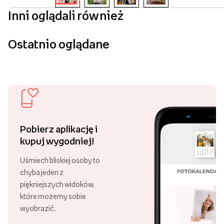
Inni oglądali również
Ostatnio oglądane
Pobierz aplikację i
kupuj wygodniej!
Uśmiech bliskiej osoby to
chyba jeden z
piękniejszych widoków,
które możemy sobie
wyobrazić.