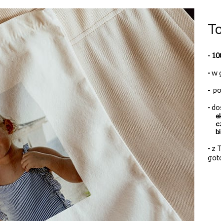
To
- 1
-
w 
-
po
-
do
e
c
b
-
z T
got