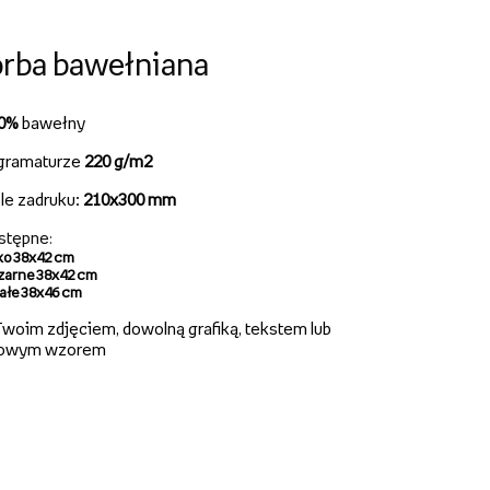
rba bawełniana
00%
bawełny
gramaturze
220 g/m2
le zadruku:
210x300 mm
stępne
:
ko 38x42 cm
zarne 38x42 cm
iałe 38x46 cm
woim zdjęciem, dowolną grafiką, tekstem lub
owym wzorem