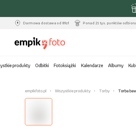
Darmowa dostawa od 89zł
Ponad 21 tys. punktów odbior
ystkie produkty
Odbitki
Fotoksiążki
Kalendarze
Albumy
Kub
empikfoto.pl
Wszystkie produkty
Torby
Torba baw