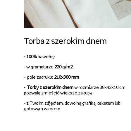
Torba z szerokim dnem
- 100%
bawełny
-
w gramaturze
220 g/m2
-
pole zadruku:
210x300 mm
-
Torby z szerokim dnem
w rozmiarze 38x42x10 cm
pozwalą zmieścić większe zakupy
-
z Twoim zdjęciem, dowolną grafiką, tekstem lub
gotowym wzorem