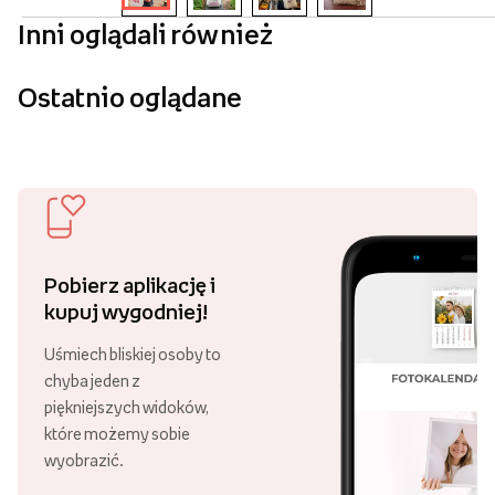
Inni oglądali również
Ostatnio oglądane
Pobierz aplikację i
kupuj wygodniej!
Uśmiech bliskiej osoby to
chyba jeden z
piękniejszych widoków,
które możemy sobie
wyobrazić.