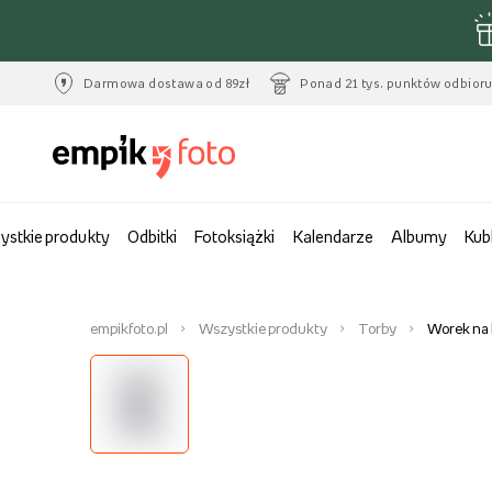
Darmowa dostawa od 89zł
Ponad 21 tys. punktów odbior
ystkie produkty
Odbitki
Fotoksiążki
Kalendarze
Albumy
Kub
empikfoto.pl
Wszystkie produkty
Torby
Worek na 