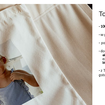
To
- 1
-
w 
-
po
-
do
e
c
b
-
z T
got