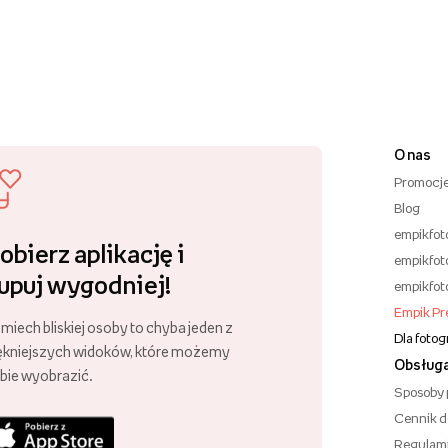
O nas
Promocj
Blog
empikfot
obierz aplikację i
empikfot
upuj wygodniej!
empikfot
Empik P
miech bliskiej osoby to chyba jeden z
Dla foto
ękniejszych widoków, które możemy
Obsługa
bie wyobrazić.
Sposoby 
Cennik 
Regulam