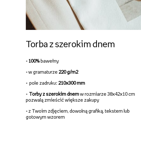
Torba z szerokim dnem
- 100%
bawełny
-
w gramaturze
220 g/m2
-
pole zadruku:
210x300 mm
-
Torby z szerokim dnem
w rozmiarze 38x42x10 cm
pozwalą zmieścić większe zakupy
-
z Twoim zdjęciem, dowolną grafiką, tekstem lub
gotowym wzorem