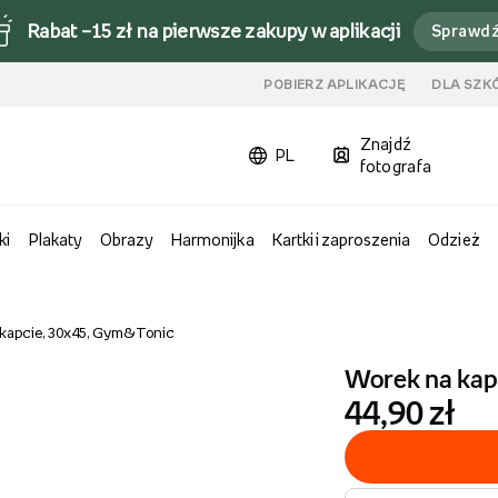
Rabat –15 zł na pierwsze zakupy w aplikacji
Sprawd
u
POBIERZ APLIKACJĘ
DLA SZK
Znajdź
PL
fotografa
ki
Plakaty
Obrazy
Harmonijka
Kartki i zaproszenia
Odzież
kapcie, 30x45, Gym&Tonic