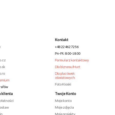
Kontakt
e
+48 22 462 72 56
Pn-Pt: 8:00-18:00
o.cz
Formularz kontaktowy
o.sk
Dla biznesu/Hurt
o.ro
Dla placówek
oświatowych
remium
Foto Kioski
grafów
 klienta
Twoje Konto
płatności
Moje konto
dostaw
Moje zdjęcia
in
Moje projekty