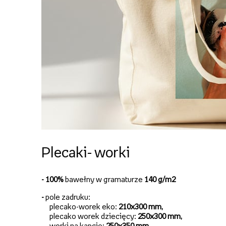
Plecaki- worki
- 100%
bawełny w gramaturze
140 g/m2
-
pole zadruku:
plecako-worek eko:
210x300 mm,
plecako worek dziecięcy:
250x300 mm,
worki na kapcie:
250x350 mm