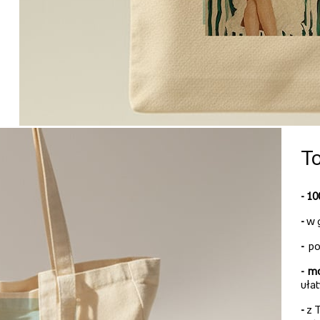
To
- 1
-
w 
-
po
-
mo
uła
-
z T