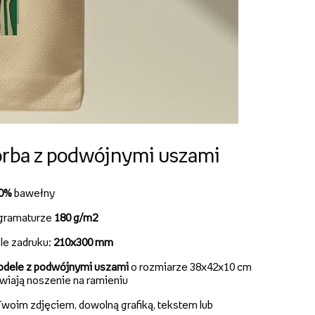
rba z podwójnymi uszami
00%
bawełny
gramaturze
180 g/m2
le zadruku:
210x300 mm
dele z podwójnymi uszami
o rozmiarze 38x42x10 cm
twiają noszenie na ramieniu
woim zdjęciem, dowolną grafiką, tekstem lub