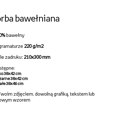
rba bawełniana
00%
bawełny
gramaturze
220 g/m2
le zadruku:
210x300 mm
stępne
:
ko 38x42 cm
zarne 38x42 cm
iałe 38x46 cm
woim zdjęciem, dowolną grafiką, tekstem lub
owym wzorem