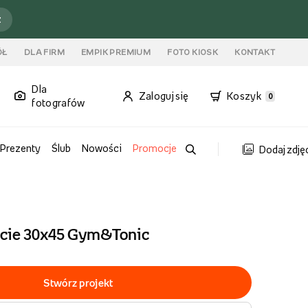
ź
ÓŁ
DLA FIRM
EMPIK PREMIUM
FOTO KIOSK
KONTAKT
Dla
Zaloguj się
Koszyk
0
fotografów
Prezenty
Ślub
Nowości
Promocje
Dodaj zdję