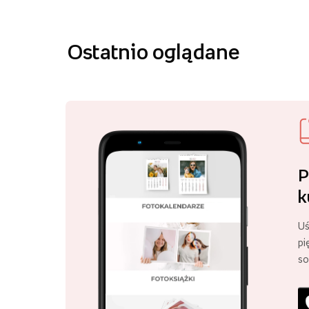
Ostatnio oglądane
P
k
Uś
pi
so