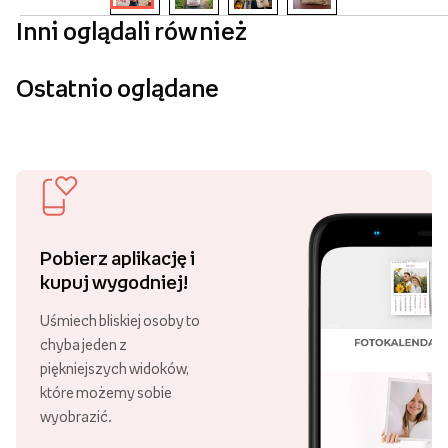
Inni oglądali również
Ostatnio oglądane
Pobierz aplikację i
kupuj wygodniej!
Uśmiech bliskiej osoby to
chyba jeden z
piękniejszych widoków,
które możemy sobie
wyobrazić.