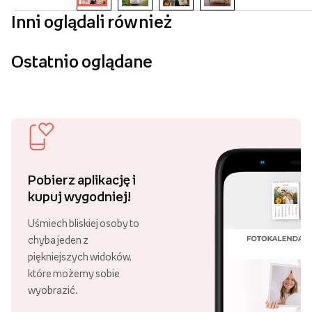
Inni oglądali również
Ostatnio oglądane
Pobierz aplikację i
kupuj wygodniej!
Uśmiech bliskiej osoby to
chyba jeden z
piękniejszych widoków,
które możemy sobie
wyobrazić.