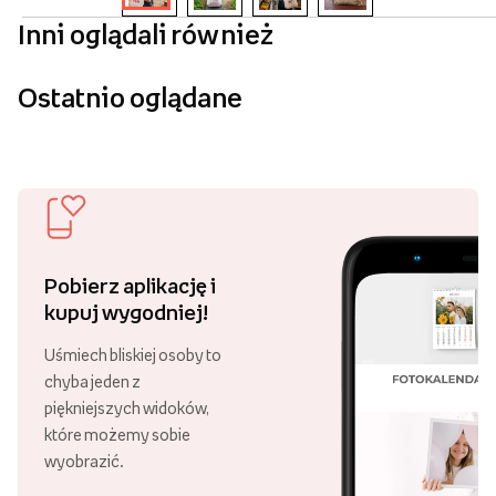
Inni oglądali również
Ostatnio oglądane
Pobierz aplikację i
kupuj wygodniej!
Uśmiech bliskiej osoby to
chyba jeden z
piękniejszych widoków,
które możemy sobie
wyobrazić.