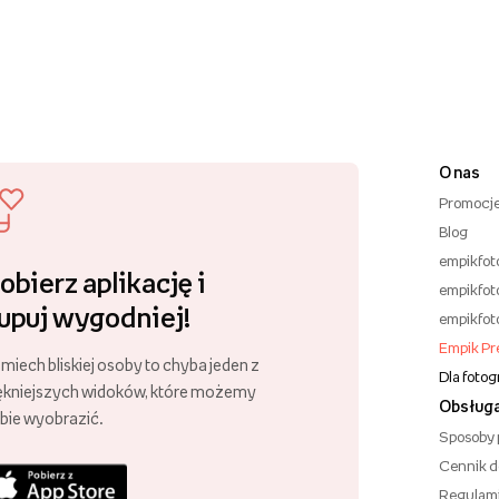
O nas
Promocj
Blog
empikfot
obierz aplikację i
empikfot
upuj wygodniej!
empikfot
Empik P
miech bliskiej osoby to chyba jeden z
Dla foto
ękniejszych widoków, które możemy
Obsługa
bie wyobrazić.
Sposoby 
Cennik 
Regulam