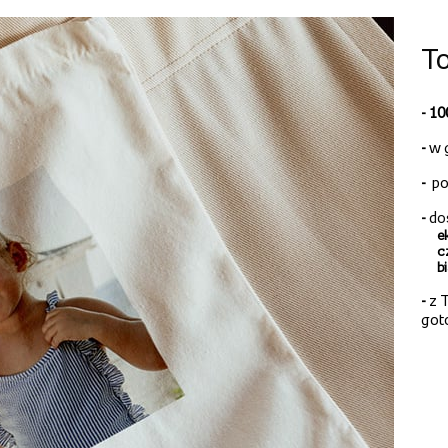
To
- 1
-
w 
-
po
-
do
e
c
b
-
z T
got