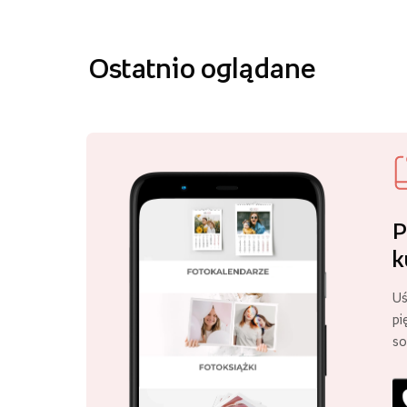
Ostatnio oglądane
P
k
Uś
pi
so