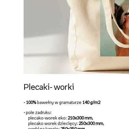
Plecaki- worki
- 100%
bawełny w gramaturze
140 g/m2
-
pole zadruku:
plecako-worek eko:
210x300 mm,
plecako worek dziecięcy:
250x300 mm,
worki na kapcie:
250x350 mm