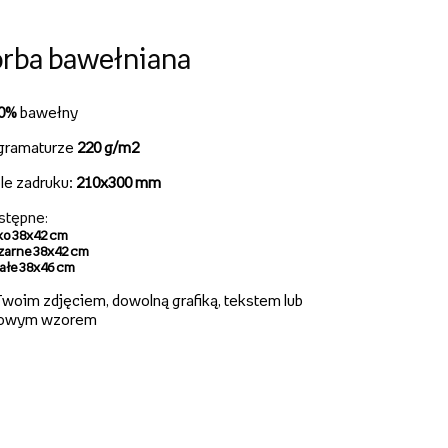
rba bawełniana
00%
bawełny
gramaturze
220 g/m2
le zadruku:
210x300 mm
stępne
:
ko 38x42 cm
zarne 38x42 cm
iałe 38x46 cm
woim zdjęciem, dowolną grafiką, tekstem lub
owym wzorem