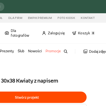
ź
ÓŁ
DLA FIRM
EMPIK PREMIUM
FOTO KIOSK
KONTAKT
Dla
Zaloguj się
Koszyk
0
fotografów
Prezenty
Ślub
Nowości
Promocje
Dodaj zdję