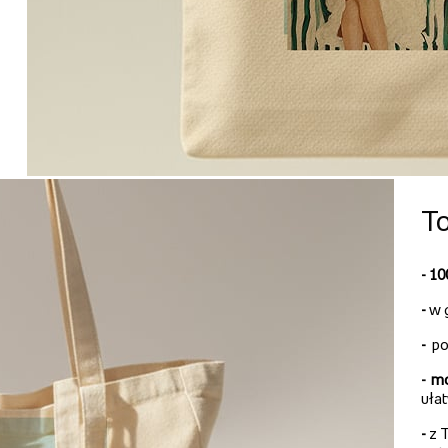
To
- 1
-
w 
-
po
-
mo
uła
-
z T