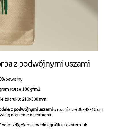
rba z podwójnymi uszami
00%
bawełny
gramaturze
180 g/m2
le zadruku:
210x300 mm
dele z podwójnymi uszami
o rozmiarze 38x42x10 cm
twiają noszenie na ramieniu
woim zdjęciem, dowolną grafiką, tekstem lub