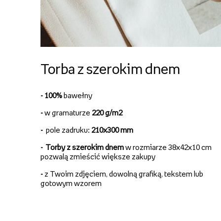
Torba z szerokim dnem
- 100%
bawełny
-
w gramaturze
220 g/m2
-
pole zadruku:
210x300 mm
-
Torby z szerokim dnem
w rozmiarze 38x42x10 cm
pozwalą zmieścić większe zakupy
-
z Twoim zdjęciem, dowolną grafiką, tekstem lub
gotowym wzorem