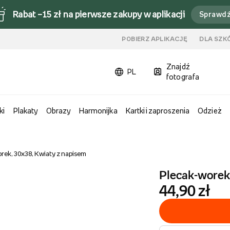
Rabat –15 zł na pierwsze zakupy w aplikacji
Sprawd
u
POBIERZ APLIKACJĘ
DLA SZK
Znajdź
PL
fotografa
ki
Plakaty
Obrazy
Harmonijka
Kartki i zaproszenia
Odzież
rek, 30x38, Kwiaty z napisem