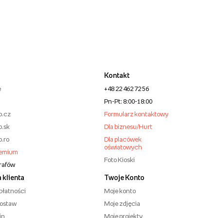
Kontakt
e
+48 22 462 72 56
Pn-Pt: 8:00-18:00
o.cz
Formularz kontaktowy
o.sk
Dla biznesu/Hurt
o.ro
Dla placówek
oświatowych
remium
Foto Kioski
grafów
 klienta
Twoje Konto
płatności
Moje konto
dostaw
Moje zdjęcia
in
Moje projekty