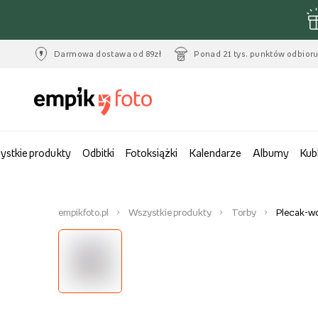
Darmowa dostawa od 89zł
Ponad 21 tys. punktów odbior
ystkie produkty
Odbitki
Fotoksiążki
Kalendarze
Albumy
Kub
empikfoto.pl
Wszystkie produkty
Torby
Plecak-wo